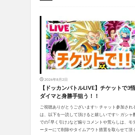
まとめ全般
2026年8月2日
【ドッカンバトルLIVE】チケットで3
ダイマと身勝手狙う！！
ご視聴ありがとうございます✨️ チャット参加され
は、以下を一読して頂けると嬉しいです✨️ ガシャ
での｢早く引け｣など煽りコメントや荒らしは、モ
ーターにて削除やタイムアウト措置を取らせて頂