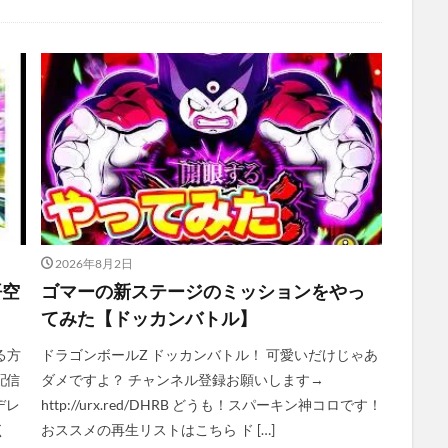
2026年8月2日
悟空
ゴマーの新ステージのミッションをやっ
てみた【ドッカンバトル】
る方
ドラゴンボールZ ドッカンバトル！ 可愛いだけじゃあ
配信
ダメですよ？ チャンネル登録お願いします→
デレ
http://urx.red/DHRB どうも！スパーキン神コロです！
く
おススメの再生リストはこちら ド […]