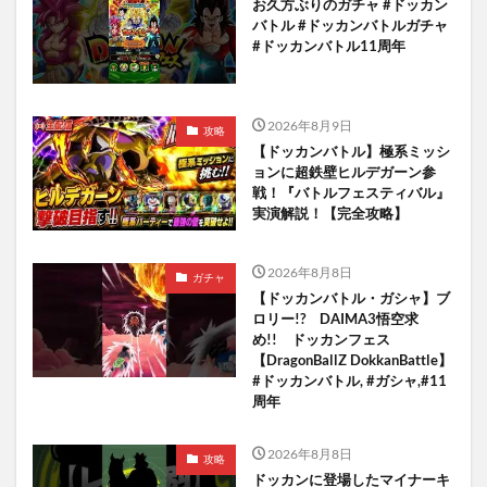
お久方ぶりのガチャ #ドッカン
バトル #ドッカンバトルガチャ
#ドッカンバトル11周年
2026年8月9日
攻略
【ドッカンバトル】極系ミッシ
ョンに超鉄壁ヒルデガーン参
戦！『バトルフェスティバル』
実演解説！【完全攻略】
2026年8月8日
ガチャ
【ドッカンバトル・ガシャ】ブ
ロリー!? DAIMA3悟空求
め!! ドッカンフェス
【DragonBallZ DokkanBattle】
#ドッカンバトル, #ガシャ,#11
周年
2026年8月8日
攻略
ドッカンに登場したマイナーキ