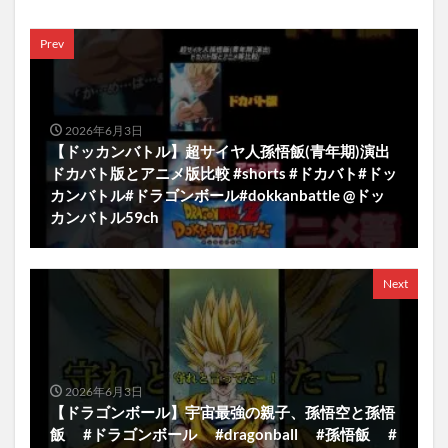
Prev
2026年6月3日
【ドッカンバトル】超サイヤ人孫悟飯(青年期)演出
ドカバト版とアニメ版比較 #shorts #ドカバト#ドッ
カンバトル#ドラゴンボール#dokkanbattle @ドッ
カンバトル59ch
Next
2026年6月3日
【ドラゴンボール】宇宙最強の親子、孫悟空と孫悟
飯 #ドラゴンボール #dragonball #孫悟飯 #