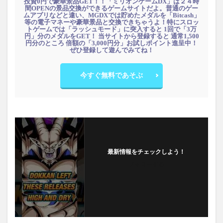
投資0円で豪華景品GET！！「ミリオンゲームDX」は２４時
間OPENの景品交換ができるゲームサイトだよ。普通のゲー
ムアプリなどと違い、MGDXでは貯めたメダルを「Bitcash」
等の電子マネーや豪華景品と交換できちゃうよ！特にスロッ
トゲームでは「ラッシュモード」に突入すると 1回で「3万
円」分のメダルをGET！ 当サイトから登録すると 通常1,500
円分のところ 倍額の「3,000円分」お試しポイント進呈中！
ぜひ登録して遊んでみてね！
今すぐ無料であそぶ
最新情報をチェックしよう！
フォローする