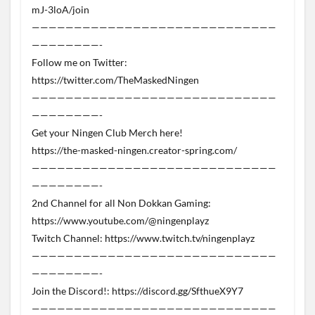
mJ-3loA/join
—————————————————————————————
————————-
Follow me on Twitter:
https://twitter.com/TheMaskedNingen
—————————————————————————————
————————-
Get your Ningen Club Merch here!
https://the-masked-ningen.creator-spring.com/
—————————————————————————————
————————-
2nd Channel for all Non Dokkan Gaming:
https://www.youtube.com/@ningenplayz
Twitch Channel: https://www.twitch.tv/ningenplayz
—————————————————————————————
————————-
Join the Discord!: https://discord.gg/SfthueX9Y7
—————————————————————————————