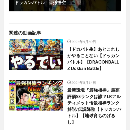
ドッカンバトル #孫悟空
関連の動画記事
2024年4月30日
【ドカバト生】あとこれし
かやることない【ドッカン
バトル】【DRAGONBALL
Z Dokkan Battle】
2024年5月14日
最新環境『最強相棒』最高
評価SSランクは誰？LRアル
ティメット悟飯相棒ランク
解説/伝説降臨【ドッカンバ
トル】【地球育ちのげる
し】