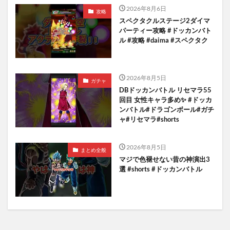
2026年8月6日
攻略
スペクタクルステージ2ダイマ
パーティー攻略 #ドッカンバト
ル #攻略 #daima #スペクタク
2026年8月5日
ガチャ
DBドッカンバトル リセマラ55
回目 女性キャラ多め✨️ #ドッカ
ンバトル#ドラゴンボール#ガチ
ャ#リセマラ#shorts
2026年8月5日
まとめ全般
マジで色褪せない昔の神演出3
選 #shorts #ドッカンバトル