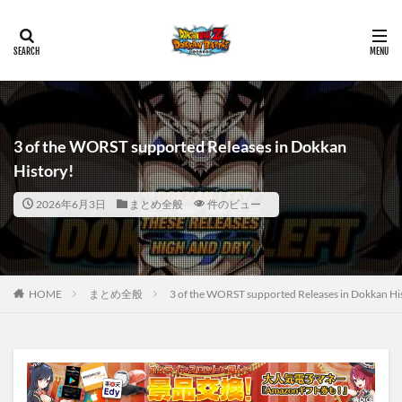
3 of the WORST supported Releases in Dokkan
History!
2026年6月3日
まとめ全般
件のビュー
HOME
まとめ全般
3 of the WORST supported Releases in Dokkan Hi