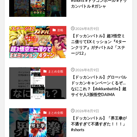
#shorts #ドラゴンボール #ドッ
カンバトル #ガシャ
2026年8月9日
攻略
【ドッカンバトル】超3悟空ミ
ニ借りてEXミッション『4ター
ンクリア』ガチバトル2「ステ
ージ12」
2026年8月9日
まとめ全般
【ドッカンバトル】グローバル
ドッカンキャンペーンくるぞ…
なにこれ？【dokkanbattle】超
サイヤ人3孫悟空DAIMA
2026年8月9日
まとめ全般
【ドッカンバトル】「界王拳が
不遇すぎて不遇すぎた！！！」
#shorts