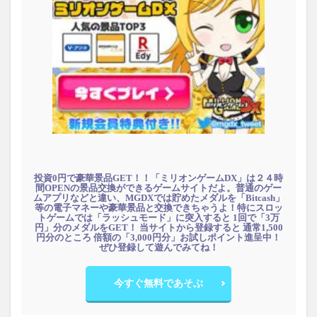
投資0円で豪華景品GET！！「ミリオンゲームDX」は２４時
間OPENの景品交換ができるゲームサイトだよ。普通のゲー
ムアプリなどと違い、MGDXでは貯めたメダルを「Bitcash」
等の電子マネーや豪華景品と交換できちゃうよ！特にスロッ
トゲームでは「ラッシュモード」に突入すると 1回で「3万
円」分のメダルをGET！ 当サイトから登録すると 通常1,500
円分のところ 倍額の「3,000円分」お試しポイント進呈中！
ぜひ登録して遊んでみてね！
今すぐ無料であそぶ