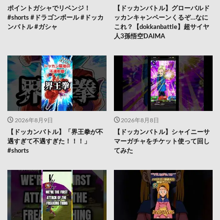
ポイントガシャでリベンジ！
【ドッカンバトル】グローバルド
#shorts #ドラゴンボール #ドッカ
ッカンキャンペーンくるぞ…なに
ンバトル #ガシャ
これ？【dokkanbattle】超サイヤ
人3孫悟空DAIMA
2026年8月9日
2026年8月8日
【ドッカンバトル】「界王拳が不
【ドッカンバトル】シャイニーサ
遇すぎて不遇すぎた！！！」
マーガチャをチケット使って回し
#shorts
てみた