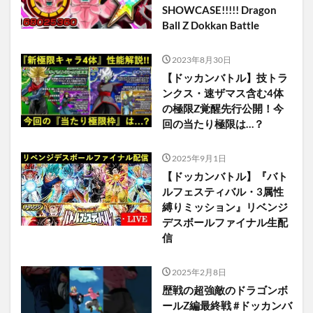
SHOWCASE!!!!! Dragon
Ball Z Dokkan Battle
2023年8月30日
【ドッカンバトル】技トラ
ンクス・速ザマス含む4体
の極限Z覚醒先行公開！今
回の当たり極限は…？
2025年9月1日
【ドッカンバトル】『バト
ルフェスティバル・3属性
縛りミッション』リベンジ
デスボールファイナル生配
信
2025年2月8日
歴戦の超強敵のドラゴンボ
ールZ編最終戦 #ドッカンバ