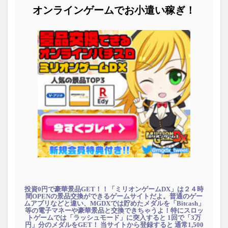
オンラインゲームでお小遣い稼ぎ！
投資0円で豪華景品GET！！「ミリオンゲームDX」は２４時
間OPENの景品交換ができるゲームサイトだよ。普通のゲー
ムアプリなどと違い、MGDXでは貯めたメダルを「Bitcash」
等の電子マネーや豪華景品と交換できちゃうよ！特にスロッ
トゲームでは「ラッシュモード」に突入すると 1回で「3万
円」分のメダルをGET！ 当サイトから登録すると 通常1,500