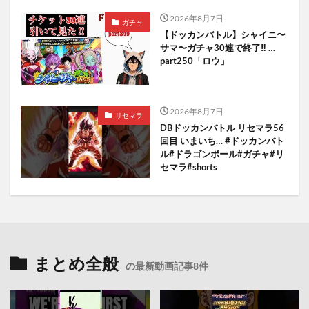
2026年8月7日
ガチャ
【ドッカンバトル】シャイニ〜
サマ〜ガチャ30連で終了‼︎ …
part250「ロウ」
2026年8月7日
リセマラ
DBドッカンバトル リセマラ56
回目 いまいち… #ドッカンバト
ル#ドラゴンボール#ガチャ#リ
セマラ#shorts
まとめ全般
の最新動画記事8件