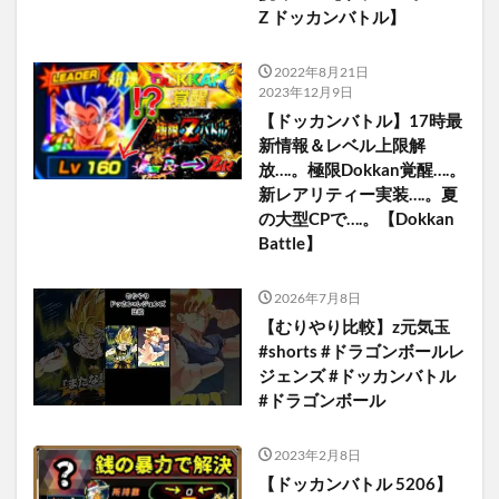
Z ドッカンバトル】
2022年8月21日
2023年12月9日
【ドッカンバトル】17時最
新情報＆レベル上限解
放….。極限Dokkan覚醒….。
新レアリティー実装….。夏
の大型CPで….。【Dokkan
Battle】
2026年7月8日
【むりやり比較】z元気玉
#shorts #ドラゴンボールレ
ジェンズ #ドッカンバトル
#ドラゴンボール
2023年2月8日
【ドッカンバトル 5206】