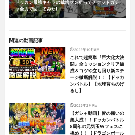
ドッカン最強キャラの栽培マン狙ってチケットガチ
ャ全力で回してみた❗️
関連の動画記事
2025年10月8日
これで超簡単『巨大化大決
闘』全ミッションクリア編
成＆コツや立ち回り新ステ
ージ徹底解説！！【ドッカ
ンバトル】【地球育ちのげ
るし】
2023年2月9日
【ガシャ動画】皆の願いの
集大成！！ドッカンバトル
8周年の元気玉Wフェスに
挑め！！【ドラゴンボール