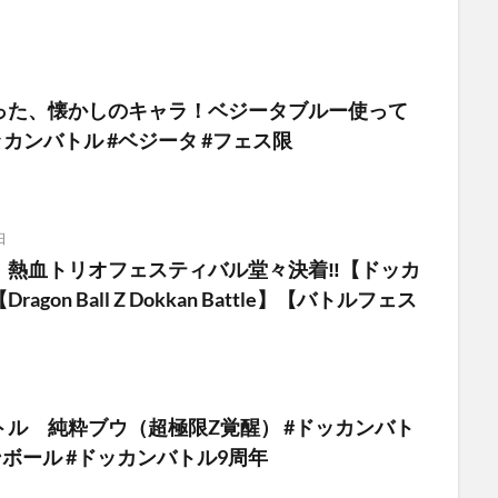
った、懐かしのキャラ！ベジータブルー使って
ドッカンバトル #ベジータ #フェス限
日
！熱血トリオフェスティバル堂々決着‼︎【ドッカ
agon Ball Z Dokkan Battle】【バトルフェス
トル 純粋ブウ（超極限Z覚醒） #ドッカンバト
ンボール #ドッカンバトル9周年