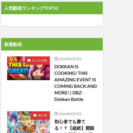
人気動画ランキングTOP10
新着動画
2026年8月5日
まとめ全般
DOKKAN IS
COOKING! THIS
AMAZING EVENT IS
COMING BACK AND
MORE! | DBZ:
Dokkan Battle
2026年8月5日
初心者
初心者でも勝て
る！？【超絶】開眼