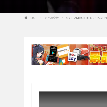
HOME
まとめ全般
MY TEAM BUILD FOR STAGE 9