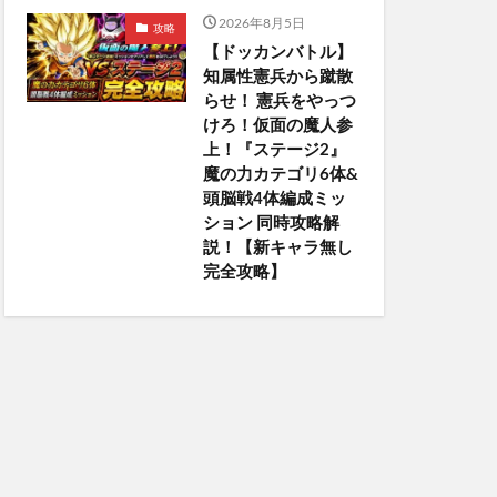
2026年8月5日
攻略
【ドッカンバトル】
知属性憲兵から蹴散
らせ！ 憲兵をやっつ
けろ！仮面の魔人参
上！『ステージ2』
魔の力カテゴリ6体&
頭脳戦4体編成ミッ
ション 同時攻略解
説！【新キャラ無し
完全攻略】