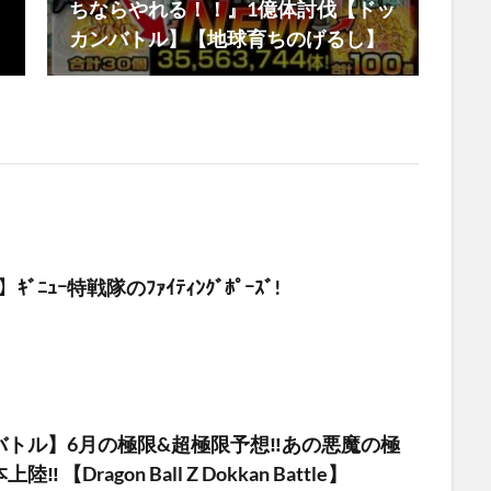
ちならやれる！！』1億体討伐【ドッ
カンバトル】【地球育ちのげるし】
ﾙ】ｷﾞﾆｭｰ特戦隊のﾌｧｲﾃｨﾝｸﾞﾎﾟｰｽﾞ!
1/24
トル】6月の極限&超極限予想‼︎あの悪魔の極
︎ 【Dragon Ball Z Dokkan Battle】