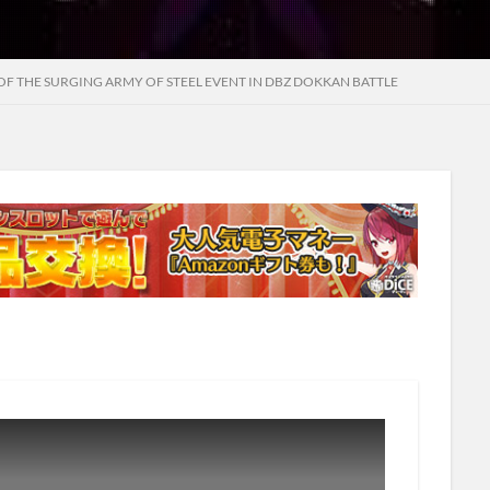
 OF THE SURGING ARMY OF STEEL EVENT IN DBZ DOKKAN BATTLE