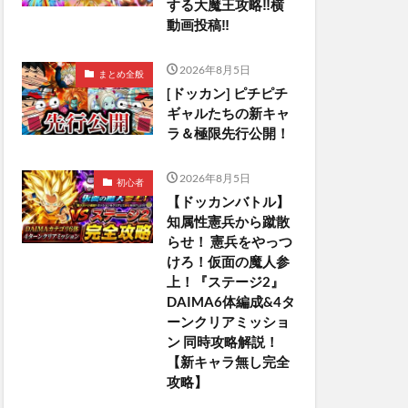
する大魔王攻略‼️横
動画投稿‼︎
2026年8月5日
まとめ全般
[ドッカン] ピチピチ
ギャルたちの新キャ
ラ＆極限先行公開！
2026年8月5日
初心者
【ドッカンバトル】
知属性憲兵から蹴散
らせ！ 憲兵をやっつ
けろ！仮面の魔人参
上！『ステージ2』
DAIMA6体編成&4タ
ーンクリアミッショ
ン 同時攻略解説！
【新キャラ無し完全
攻略】