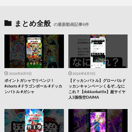
まとめ全般
の最新動画記事8件
2026年8月9日
2026年8月9日
ポイントガシャでリベンジ！
【ドッカンバトル】グローバルド
#shorts #ドラゴンボール #ドッカ
ッカンキャンペーンくるぞ…なに
ンバトル #ガシャ
これ？【dokkanbattle】超サイヤ
人3孫悟空DAIMA