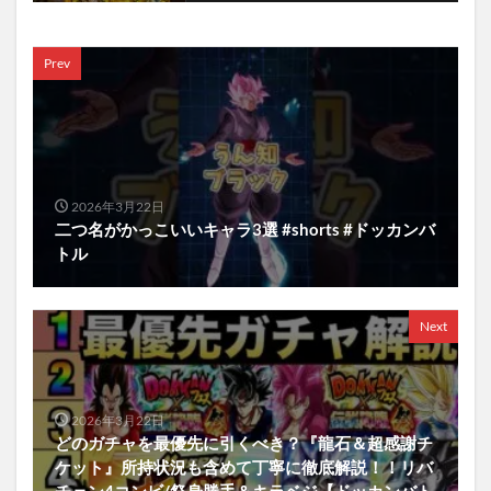
Prev
2026年3月22日
二つ名がかっこいいキャラ3選 #shorts #ドッカンバ
トル
Next
2026年3月22日
どのガチャを最優先に引くべき？『龍石＆超感謝チ
ケット』所持状況も含めて丁寧に徹底解説！！リバ
チェン4コンビ/祭身勝手＆キラベジ【ドッカンバト