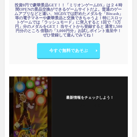
投資0円で豪華景品GET！！「ミリオンゲームDX」は２４時
間OPENの景品交換ができるゲームサイトだよ。普通のゲー
ムアプリなどと違い、MGDXでは貯めたメダルを「Bitcash」
等の電子マネーや豪華景品と交換できちゃうよ！特にスロッ
トゲームでは「ラッシュモード」に突入すると 1回で「3万
円」分のメダルをGET！ 当サイトから登録すると 通常1,500
円分のところ 倍額の「3,000円分」お試しポイント進呈中！
ぜひ登録して遊んでみてね！
今すぐ無料であそぶ
最新情報をチェックしよう！
フォローする