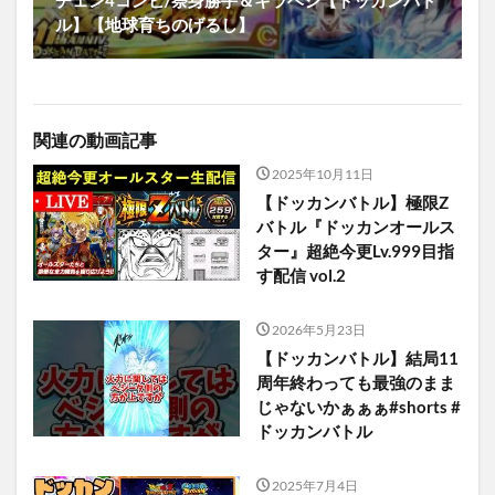
ル】【地球育ちのげるし】
関連の動画記事
2025年10月11日
【ドッカンバトル】極限Z
バトル『ドッカンオールス
ター』超絶今更Lv.999目指
す配信 vol.2
2026年5月23日
【ドッカンバトル】結局11
周年終わっても最強のまま
じゃないかぁぁぁ#shorts #
ドッカンバトル
2025年7月4日