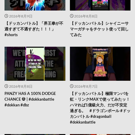
2026年8月9日
2026年8月8日
【ドッカンバトル】「界王拳が不
【ドッカンバトル】シャイニーサ
遇すぎて不遇すぎた！！！」
マーガチャをチケット使って回し
#shorts
てみた
2026年8月8日
2026年8月7日
PANZY HAS A 100% DODGE
【ドッカンバトル】極限マンバを
CHANCE 💀 | #dokkanbattle
虹・リンクMAXで使ってみたッ！
#dokkan #dbz
ハマれば1億級火力、だが不安定
過ぎる。 #ドラゴンボール #ドッ
カンバトル #dragonball
#dokkanbattle