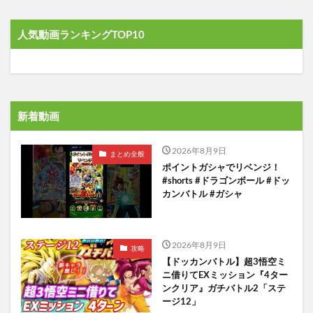
人気動画ランキングTOP10
新着動画
2026年8月9日
まとめ全般
ポイントガシャでリベンジ！
#shorts #ドラゴンボール #ドッ
カンバトル #ガシャ
2026年8月9日
攻略
【ドッカンバトル】超3悟空ミ
ニ借りてEXミッション『4ター
ンクリア』ガチバトル2「ステ
ージ12」