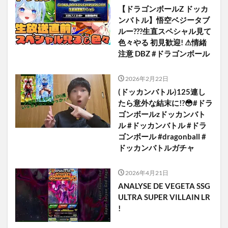
【ドラゴンボールZ ドッカ
ンバトル】悟空ベジータブ
ルー???生直スペシャル見て
色々やる 初見歓迎! ⚠情緒
注意 DBZ #ドラゴンボール
2026年2月22日
(ドッカンバトル)125連し
たら意外な結末に!?😳#ドラ
ゴンボールzドッカンバト
ル #ドッカンバトル #ドラ
ゴンボール #dragonball #
ドッカンバトルガチャ
2026年4月21日
ANALYSE DE VEGETA SSG
ULTRA SUPER VILLAIN LR
!