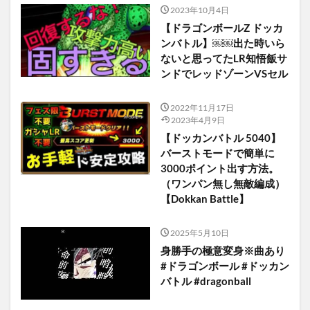
2023年10月4日
【ドラゴンボールZ ドッカ
ンバトル】￼￼出た時いら
ないと思ってたLR知悟飯サ
ンドでレッドゾーンVSセル
2022年11月17日
2023年4月9日
【ドッカンバトル 5040】
バーストモードで簡単に
3000ポイント出す方法。
（ワンパン無し無敵編成）
【Dokkan Battle】
2025年5月10日
身勝手の極意変身※曲あり
#ドラゴンボール #ドッカン
バトル #dragonball