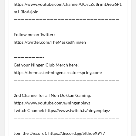
https://www.youtube.com/channel/UCyLZu8rjmDieG6F1
mJ-3loA/join
—————————————————————————————
————————-
Follow me on Twitter:
https://twitter.com/TheMaskedNingen
—————————————————————————————
————————-
Get your Ningen Club Merch here!
https://the-masked-ningen.creator-spring.com/
—————————————————————————————
————————-
2nd Channel for all Non Dokkan Gaming:
https://www.youtube.com/@ningenplayz
Twitch Channel: https://www.twitch.tv/ningenplayz
—————————————————————————————
————————-
Join the Discord!: https://discord.gg/SfthueX9Y7