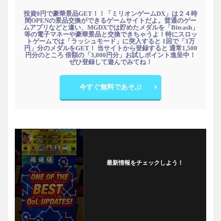
投資0円で豪華景品GET！！「ミリオンゲームDX」は２４時
間OPENの景品交換ができるゲームサイトだよ。普通のゲー
ムアプリなどと違い、MGDXでは貯めたメダルを「Bitcash」
等の電子マネーや豪華景品と交換できちゃうよ！特にスロッ
トゲームでは「ラッシュモード」に突入すると 1回で「3万
円」分のメダルをGET！ 当サイトから登録すると 通常1,500
円分のところ 倍額の「3,000円分」お試しポイント進呈中！
ぜひ登録して遊んでみてね！
今すぐ無料であそぶ
最新情報をチェックしよう！
フォローする