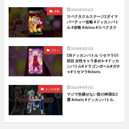
2026年8月6日
攻略
スペクタクルステージ2ダイマ
パーティー攻略 #ドッカンバト
ル #攻略 #daima #スペクタク
2026年8月5日
ガチャ
DBドッカンバトル リセマラ55
回目 女性キャラ多め✨️ #ドッカ
ンバトル#ドラゴンボール#ガチ
ャ#リセマラ#shorts
2026年8月5日
まとめ全般
マジで色褪せない昔の神演出3
選 #shorts #ドッカンバトル