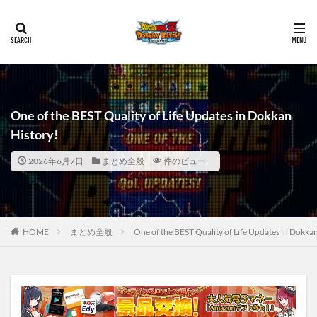
One of the BEST Quality of Life Updates in Dokkan
History!
2026年6月7日
まとめ全般
件のビュー
HOME
まとめ全般
One of the BEST Quality of Life Updates in Dokkan