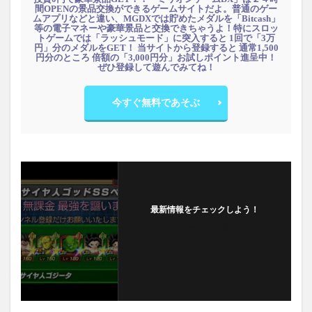
間OPENの景品交換ができるゲームサイトだよ。普通のゲー
ムアプリなどと違い、MGDXでは貯めたメダルを「Bitcash」
等の電子マネーや豪華景品と交換できちゃうよ！特にスロッ
トゲームでは「ラッシュモード」に突入すると 1回で「3万
円」分のメダルをGET！ 当サイトから登録すると 通常1,500
円分のところ 倍額の「3,000円分」お試しポイント進呈中！
ぜひ登録して遊んでみてね！
今すぐ無料であそぶ
最新情報をチェックしよう！
フォローする