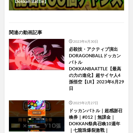
Dokkan Battle】
関連の動画記事
2023年6月30日
必殺技・アクティブ演出
DORAGONBALLドッカン
バトル
DOKKANBAATTLE【最高
の力の進化】超サイヤ人4
孫悟空【LR】2023年6月29
日
2025年2月27日
ドッカンバトル｜超感謝召
喚券｜#012｜無課金｜
DOKKAN祭典召喚10週年
｜七龍珠爆裂激戰｜