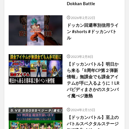
Dokkan Battle
2026年2月22日
ドッカン回避率別信用ライ
ン #shorts #ドッカンバト
ル
2023年2月8日
【ドッカンバトル】明日か
ら来る「8周年CP第２弾新
情報」無課金でも課金アイ
テムが手に入るように！LR
バビディまさかのスタンバ
イ魔べジ激熱
2024年2月15日
【ドッカンバトル】至上の
バトルスペクタルステージ