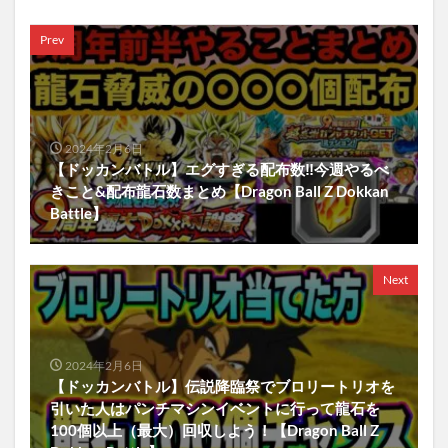
Prev
2024年2月6日
【ドッカンバトル】エグすぎる配布数‼︎今週やるべ
きこと&配布龍石数まとめ【Dragon Ball Z Dokkan
Battle】
Next
2024年2月6日
【ドッカンバトル】伝説降臨祭でブロリートリオを
引いた人はパンチマシンイベントに行って龍石を
100個以上（最大）回収しよう！【Dragon Ball Z