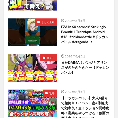
2026年8月5日
まとめ全般
EZA in 60 seconds! Strikingly
Beautiful Technique Android
#18! #dokkanbattle #ドッカン
バトル #dragonballz
2026年8月5日
ガチャ
またDAIMA！パンジとアリン
スがきたきたきたー【ドッカン
バトル】
2026年8月5日
攻略
【ドッカンバトル】大人4借り
て超簡単！イベント産4体編成
で効率良く全ミッション同時攻
略！憲兵をやっつけろ！仮面の