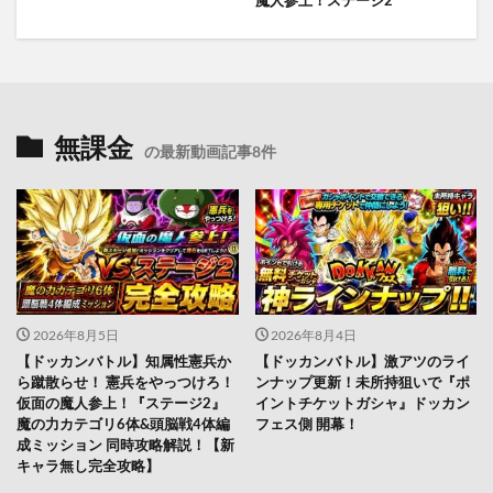
魔人参上！ステージ2
無課金
の最新動画記事8件
2026年8月5日
2026年8月4日
【ドッカンバトル】知属性憲兵か
【ドッカンバトル】激アツのライ
ら蹴散らせ！ 憲兵をやっつけろ！
ンナップ更新！未所持狙いで『ポ
仮面の魔人参上！『ステージ2』
イントチケットガシャ』ドッカン
魔の力カテゴリ6体&頭脳戦4体編
フェス側 開幕！
成ミッション 同時攻略解説！【新
キャラ無し完全攻略】