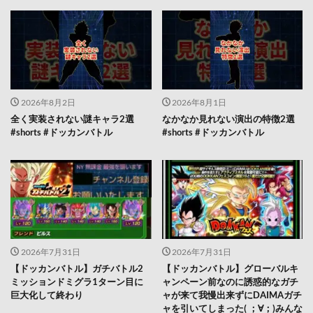
2026年8月2日
2026年8月1日
全く実装されない謎キャラ2選
なかなか見れない演出の特徴2選
#shorts #ドッカンバトル
#shorts #ドッカンバトル
2026年7月31日
2026年7月31日
【ドッカンバトル】ガチバトル2
【ドッカンバトル】グローバルキ
ミッションドミグラ1ターン目に
ャンペーン前なのに誘惑的なガチ
巨大化して終わり
ャが来て我慢出来ずにDAIMAガチ
ャを引いてしまった(⁠ ⁠；⁠∀⁠；⁠)みんな