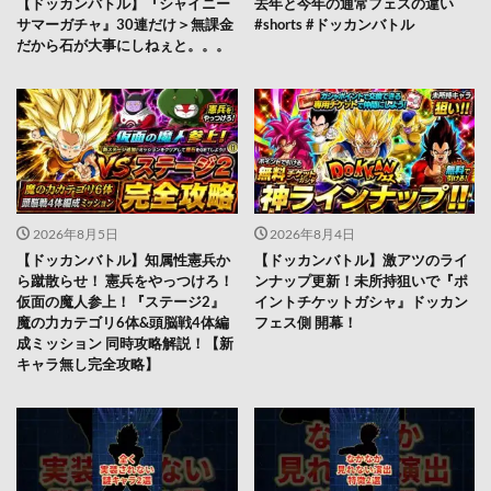
【ドッカンバトル】『シャイニー
去年と今年の通常フェスの違い
サマーガチャ』30連だけ＞無課金
#shorts #ドッカンバトル
だから石が大事にしねぇと。。。
2026年8月5日
2026年8月4日
【ドッカンバトル】知属性憲兵か
【ドッカンバトル】激アツのライ
ら蹴散らせ！ 憲兵をやっつけろ！
ンナップ更新！未所持狙いで『ポ
仮面の魔人参上！『ステージ2』
イントチケットガシャ』ドッカン
魔の力カテゴリ6体&頭脳戦4体編
フェス側 開幕！
成ミッション 同時攻略解説！【新
キャラ無し完全攻略】