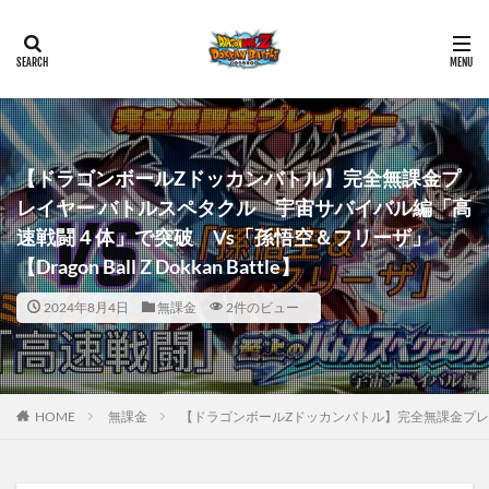
【ドラゴンボールZドッカンバトル】完全無課金プ
レイヤー バトルスペタクル 宇宙サバイバル編「高
速戦闘４体」で突破 Vs「孫悟空＆フリーザ」
【Dragon Ball Z Dokkan Battle】
2024年8月4日
無課金
2件のビュー
HOME
無課金
【ドラゴンボールZドッカンバトル】完全無課金プレイヤー 