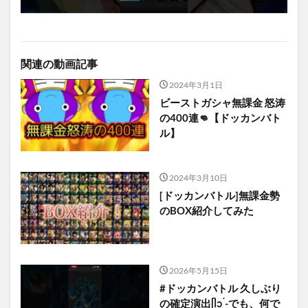
関連の動画記事
2024年3月1日
ビーストガシャ無課金 怒涛
の400連👊【ドッカンバト
ル】
2024年3月10日
[ドッカンバトル]無課金勢
のBOX紹介してみた
2026年5月15日
#ドッカンバトル 久しぶり
の確定演出ᥫᩣ ̖́-でも、何で