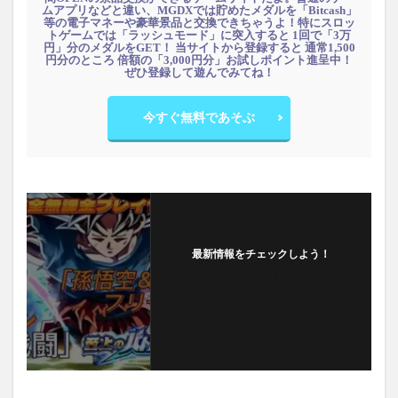
ムアプリなどと違い、MGDXでは貯めたメダルを「Bitcash」
等の電子マネーや豪華景品と交換できちゃうよ！特にスロッ
トゲームでは「ラッシュモード」に突入すると 1回で「3万
円」分のメダルをGET！ 当サイトから登録すると 通常1,500
円分のところ 倍額の「3,000円分」お試しポイント進呈中！
ぜひ登録して遊んでみてね！
今すぐ無料であそぶ
最新情報をチェックしよう！
フォローする