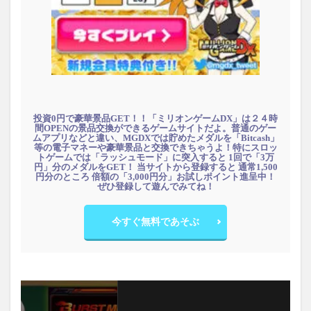
投資0円で豪華景品GET！！「ミリオンゲームDX」は２４時
間OPENの景品交換ができるゲームサイトだよ。普通のゲー
ムアプリなどと違い、MGDXでは貯めたメダルを「Bitcash」
等の電子マネーや豪華景品と交換できちゃうよ！特にスロッ
トゲームでは「ラッシュモード」に突入すると 1回で「3万
円」分のメダルをGET！ 当サイトから登録すると 通常1,500
円分のところ 倍額の「3,000円分」お試しポイント進呈中！
ぜひ登録して遊んでみてね！
今すぐ無料であそぶ