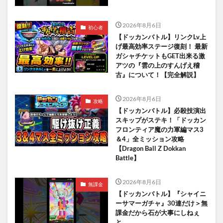
2026年8月6日
初心者
【ドッカンバトル】リンクLv上
げ最高効率ステージ復刻！ 最新
ガシャチケットもGET出来る激
アツの『雲の上のすんげえ稽
古』について！【完全解説】
2026年8月6日
攻略
【ドッカンバトル】必殺技演出
スキップがステキ！「ドッカン
フロンティア魔の力軍編マス3
＆4」全ミッション攻略
【Dragon Ball Z Dokkan
Battle】
2026年8月6日
無課金
【ドッカンバトル】『シャイニ
ーサマーガチャ』30連だけ＞無
課金だから石が大事にしねぇ
と。。。