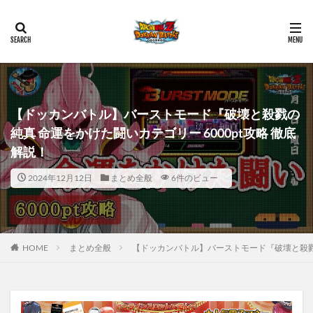
【ドッカンバトル】バーストモード『破壊と殺戮の
純真 命運をかけた闘いカテゴリー 6000pt攻略 徹底
解説！
2024年12月12日
まとめ全般
6件のビュー
HOME
まとめ全般
【ドッカンバトル】バーストモード『破壊と殺戮の