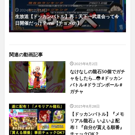
2024年12月16日
生放送【ドッカンバトル】再：天下一武道会って今
日開催だっけ？ww【チョメch】
関連の動画記事
2025年8月2日
なけなしの龍石50個でガチ
ャをしたら…😳 #ドッカン
バトル #ドラゴンボール #
ガチャ
2025年8月28日
【ドッカンバトル】『メモ
リアル龍石』いよいよ配
布！『自分が貰える順番』
チェックOK？