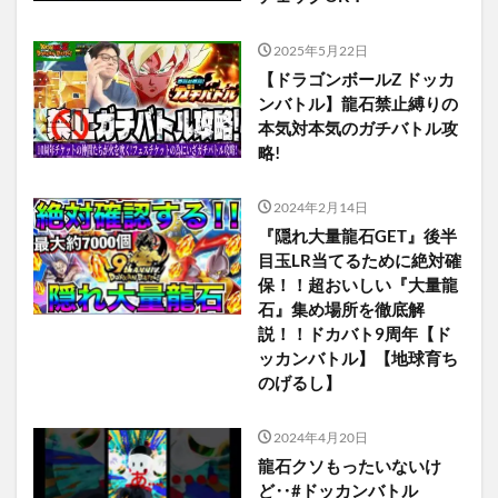
2025年5月22日
【ドラゴンボールZ ドッカ
ンバトル】龍石禁止縛りの
本気対本気のガチバトル攻
略!
2024年2月14日
『隠れ大量龍石GET』後半
目玉LR当てるために絶対確
保！！超おいしい『大量龍
石』集め場所を徹底解
説！！ドカバト9周年【ド
ッカンバトル】【地球育ち
のげるし】
2024年4月20日
龍石クソもったいないけ
ど‥#ドッカンバトル