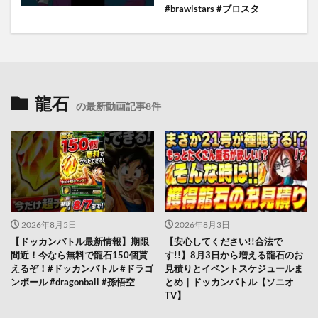
#brawlstars #ブロスタ
龍石
の最新動画記事8件
2026年8月5日
2026年8月3日
【ドッカンバトル最新情報】期限
【安心してください!!合法で
間近！今なら無料で龍石150個貰
す!!】8月3日から増える龍石のお
えるぞ！#ドッカンバトル #ドラゴ
見積りとイベントスケジュールま
ンボール #dragonball #孫悟空
とめ｜ドッカンバトル【ソニオ
TV】