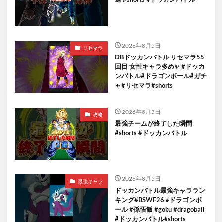
2026年8月5日
リセマラ
DBドッカンバトル リセマラ55
回目 女性キャラ多め✨️ #ドッカ
ンバトル#ドラゴンボール#ガチ
ャ#リセマラ#shorts
2026年8月5日
攻略
最強チームが終了した瞬間
#shorts #ドッカンバトル
2026年8月5日
最強キャラ
ドッカンバトル最強キャララン
キング#BSWF26 #ドラゴンボ
ール #孫悟飯 #goku #dragoball
#ドッカンバトル#shorts