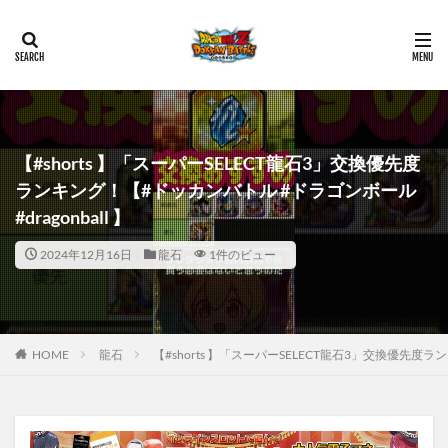
【#shorts 】「スーパーSELECT龍石3」交換優先度
ランキング！【#ドッカンバトル #ドラゴンボール
#dragonball 】
2024年12月16日
龍石
1件のビュー
HOME
龍石
【#shorts 】「スーパーSELECT龍石3」交換優先度ラン