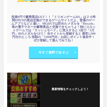
投資0円で豪華景品GET！！「ミリオンゲームDX」は２４時
間OPENの景品交換ができるゲームサイトだよ。普通のゲー
ムアプリなどと違い、MGDXでは貯めたメダルを「Bitcash」
等の電子マネーや豪華景品と交換できちゃうよ！特にスロッ
トゲームでは「ラッシュモード」に突入すると 1回で「3万
円」分のメダルをGET！ 当サイトから登録すると 通常1,500
円分のところ 倍額の「3,000円分」お試しポイント進呈中！
ぜひ登録して遊んでみてね！
今すぐ無料であそぶ
最新情報をチェックしよう！
フォローする