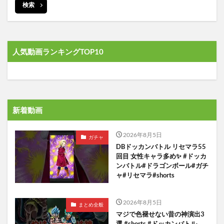
検索
人気動画ランキングTOP10
新着動画
2026年8月5日
ガチャ
DBドッカンバトル リセマラ55
回目 女性キャラ多め✨️ #ドッカ
ンバトル#ドラゴンボール#ガチ
ャ#リセマラ#shorts
2026年8月5日
まとめ全般
マジで色褪せない昔の神演出3
選 #shorts #ドッカンバトル