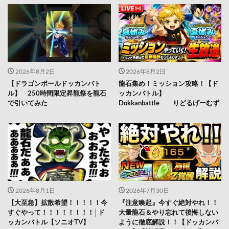
2026年8月2日
2026年8月2日
【ドラゴンボールドッカンバト
龍石集め！ミッション攻略！【ド
ル】 250時間限定昇龍祭を龍石
ッカンバトル】
で引いてみた
Dokkanbattle りどるげーむず
2026年8月1日
2026年7月30日
【大至急】拡散希望！！！！！今
『注意喚起』今すぐ絶対やれ！！
すぐやって！！！！！！！！│ド
大量龍石＆やり忘れて後悔しない
ッカンバトル【ソニオTV】
ように徹底解説！！【ドッカンバ