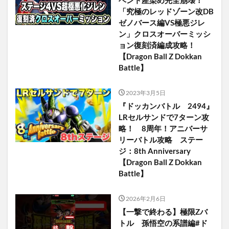
「究極のレッドゾーン改DB
ゼノバース編VS極悪ジレ
ン」クロスオーバーミッシ
ョン復刻済編成攻略！
【Dragon Ball Z Dokkan
Battle】
2023年3月5日
『ドッカンバトル 2494』
LRセルサンドで7ターン攻
略！ 8周年！アニバーサ
リーバトル攻略 ステー
ジ：8th Anniversary
【Dragon Ball Z Dokkan
Battle】
2026年2月6日
【一撃で終わる】極限Zバ
トル 孫悟空の系譜編#ド