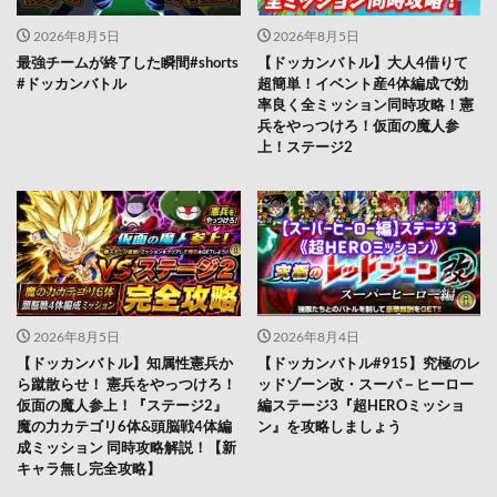
2026年8月5日
2026年8月5日
最強チームが終了した瞬間#shorts
【ドッカンバトル】大人4借りて
#ドッカンバトル
超簡単！イベント産4体編成で効
率良く全ミッション同時攻略！憲
兵をやっつけろ！仮面の魔人参
上！ステージ2
2026年8月5日
2026年8月4日
【ドッカンバトル】知属性憲兵か
【ドッカンバトル#915】究極のレ
ら蹴散らせ！ 憲兵をやっつけろ！
ッドゾーン改・スーパ－ヒーロー
仮面の魔人参上！『ステージ2』
編ステージ3『超HEROミッショ
魔の力カテゴリ6体&頭脳戦4体編
ン』を攻略しましょう
成ミッション 同時攻略解説！【新
キャラ無し完全攻略】