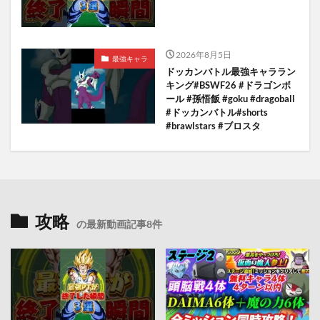
2026年8月5日
最強キャラ
ドッカンバトル最強キャララン
キング#BSWF26 #ドラゴンボ
ール #孫悟飯 #goku #dragoball
#ドッカンバトル#shorts
#brawlstars #ブロスタ
攻略
の最新動画記事8件