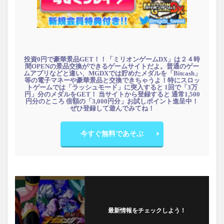
投資0円で豪華景品GET！！「ミリオンゲームDX」は２４時
間OPENの景品交換ができるゲームサイトだよ。普通のゲー
ムアプリなどと違い、MGDXでは貯めたメダルを「Bitcash」
等の電子マネーや豪華景品と交換できちゃうよ！特にスロッ
トゲームでは「ラッシュモード」に突入すると 1回で「3万
円」分のメダルをGET！ 当サイトから登録すると 通常1,500
円分のところ 倍額の「3,000円分」お試しポイント進呈中！
ぜひ登録して遊んでみてね！
今すぐ無料であそぶ
最新情報をチェックしよう！
フォローする