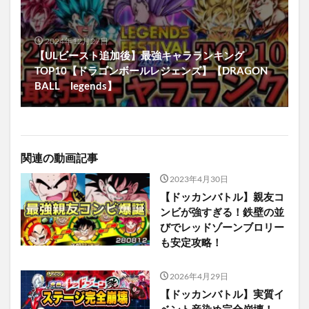
2024年12月27日
【ULビースト追加後】最強キャラランキング
TOP10【ドラゴンボールレジェンズ】【DRAGON
BALL legends】
関連の動画記事
2023年4月30日
【ドッカンバトル】親友コ
ンビが強すぎる！鉄壁の並
びでレッドゾーンブロリー
も安定攻略！
2026年4月29日
【ドッカンバトル】実質イ
ベント産染め完全崩壊！