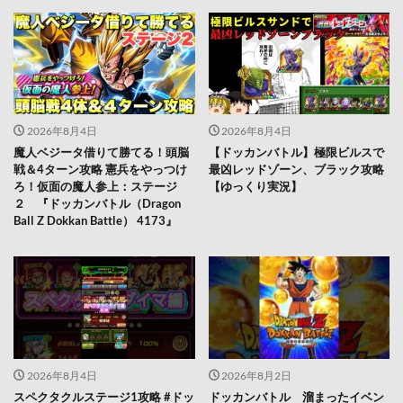
2026年8月4日
2026年8月4日
魔人ベジータ借りて勝てる！頭脳
【ドッカンバトル】極限ビルスで
戦＆4ターン攻略 憲兵をやっつけ
最凶レッドゾーン、ブラック攻略
ろ！仮面の魔人参上：ステージ
【ゆっくり実況】
２ 『ドッカンバトル（Dragon
Ball Z Dokkan Battle） 4173』
2026年8月4日
2026年8月2日
スペクタクルステージ1攻略 #ドッ
ドッカンバトル 溜まったイベン