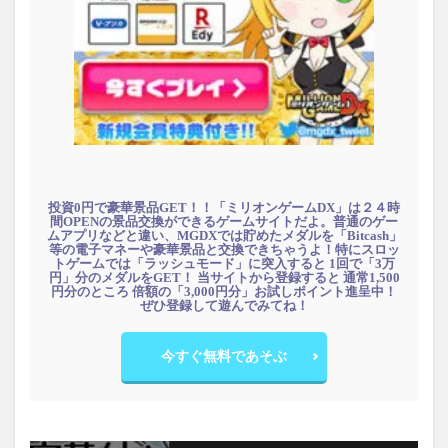
投資0円で豪華景品GET！！「ミリオンゲームDX」は２４時
間OPENの景品交換ができるゲームサイトだよ。普通のゲー
ムアプリなどと違い、MGDXでは貯めたメダルを「Bitcash」
等の電子マネーや豪華景品と交換できちゃうよ！特にスロッ
トゲームでは「ラッシュモード」に突入すると 1回で「3万
円」分のメダルをGET！ 当サイトから登録すると 通常1,500
円分のところ 倍額の「3,000円分」お試しポイント進呈中！
ぜひ登録して遊んでみてね！
今すぐ無料であそぶ