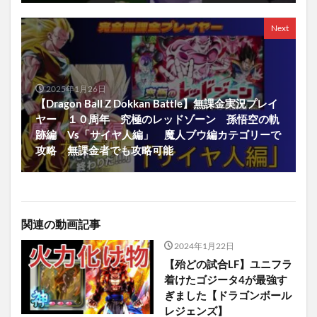
Next
2025年1月26日
【Dragon Ball Z Dokkan Battle】無課金実況プレイ
ヤー １０周年 究極のレッドゾーン 孫悟空の軌
跡編 Vs「サイヤ人編」 魔人ブウ編カテゴリーで
攻略 無課金者でも攻略可能
関連の動画記事
2024年1月22日
【殆どの試合LF】ユニフラ
着けたゴジータ4が最強す
ぎました【ドラゴンボール
レジェンズ】