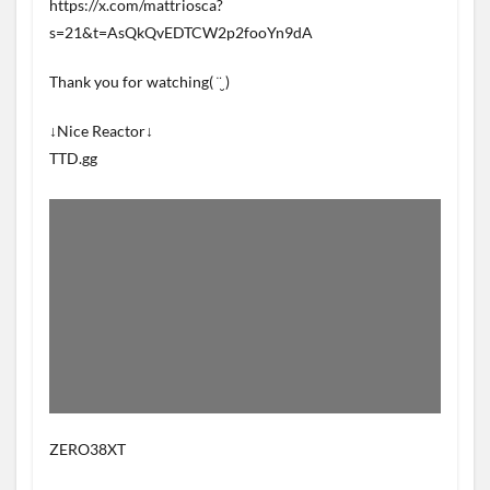
https://x.com/mattriosca?
s=21&t=AsQkQvEDTCW2p2fooYn9dA
Thank you for watching( ¨̮ )
↓Nice Reactor↓
TTD.gg
ZERO38XT