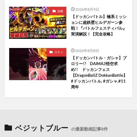
2026年8月9日
攻略
【ドッカンバトル】極系ミッシ
ョンに超鉄壁ヒルデガーン参
戦！『バトルフェスティバル』
実演解説！【完全攻略】
2026年8月8日
ガチャ
【ドッカンバトル・ガシャ】ブ
ロリー!? DAIMA3悟空求
め!! ドッカンフェス
【DragonBallZ DokkanBattle】
#ドッカンバトル, #ガシャ,#11
周年
ベジットブルー
の最新動画記事8件