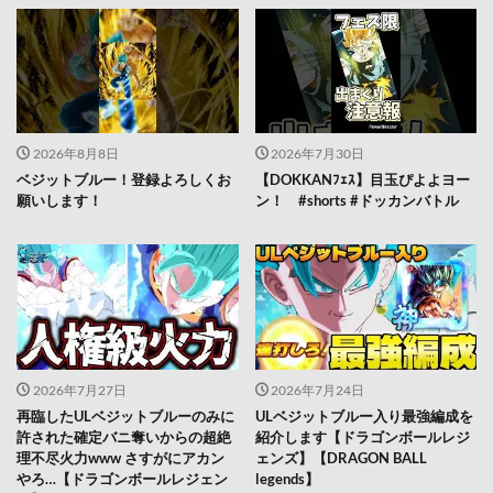
2026年8月8日
2026年7月30日
ベジットブルー！登録よろしくお
【DOKKANﾌｪｽ】目玉ぴよよヨー
願いします！
ン！ #shorts #ドッカンバトル
2026年7月27日
2026年7月24日
再臨したULベジットブルーのみに
ULベジットブルー入り最強編成を
許された確定バニ奪いからの超絶
紹介します【ドラゴンボールレジ
理不尽火力www さすがにアカン
ェンズ】【DRAGON BALL
やろ…【ドラゴンボールレジェン
legends】