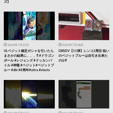
ズ】
2026年7月22日
2026年7月18日
ULベジット確定ガシャを引いたら
DBSDV【11弾】レンコ2周目 狙い
まさかの結果に、、、⁉️ #ドラゴン
のベジットブルーは自引き出来た
ボール #レジェンズ #ドッカンバ
のか⁉️
トル #神龍 #ベジット#ベジットブ
ルー #dbl #8周年#ultra #shorts