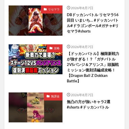
2026年8月7日
リセマラ
DBドッカンバトル リセマラ56
回目 いまいち… #ドッカンバト
ル#ドラゴンボール#ガチャ#リ
セマラ#shorts
2026年8月7日
攻略
【ドッカンバトル】極限新戦力
が強すぎる！？「ガチバトル
2VSパンジ＆アリンス」頭脳戦
ミッション復刻済編成攻略！
【Dragon Ball Z Dokkan
Battle】
2026年8月7日
無課金
無凸の方が強いキャラ2選
#shorts #ドッカンバトル