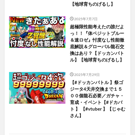
【地球育ちのげるし】
2025年7月7日
超極限性能考えたの誰だよ
っ！！『体ベジットブルー
＆速ロゼ』忖度なし性能徹
底解説＆グローバル龍石交
換はあり？【ドッカンバト
ル】【地球育ちのげるし】
2025年7月29日
【#ドッカンバトル 】祭ゴ
ジータ4天井交換まで１５
００個龍石必要／ガチャ・
育成・イベント【#ドカバ
ト 】 【#vtuber 】【じゃむ
さん】