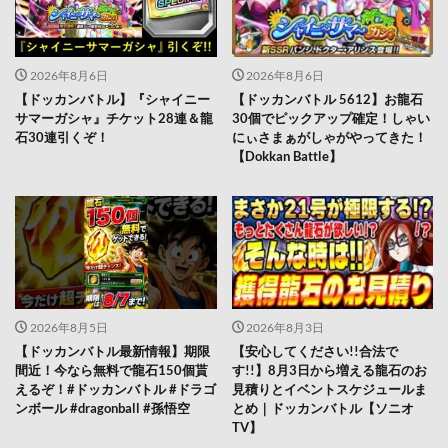
2026年8月6日
2026年8月6日
【ドッカンバトル】『シャイニー
【ドッカンバトル 5612】お龍石
サマーガシャ』チケット28連＆龍
30個でピックアップ確定！しゃい
石30連引くぞ！
にぃさまぁがしゃがやってきた！
【Dokkan Battle】
2026年8月5日
2026年8月3日
【ドッカンバトル最新情報】期限
【安心してください!!合法で
間近！今なら無料で龍石150個貰
す!!】8月3日から増える龍石のお
えるぞ！#ドッカンバトル #ドラゴ
見積りとイベントスケジュールま
ンボール #dragonball #孫悟空
とめ｜ドッカンバトル【ソニオ
TV】