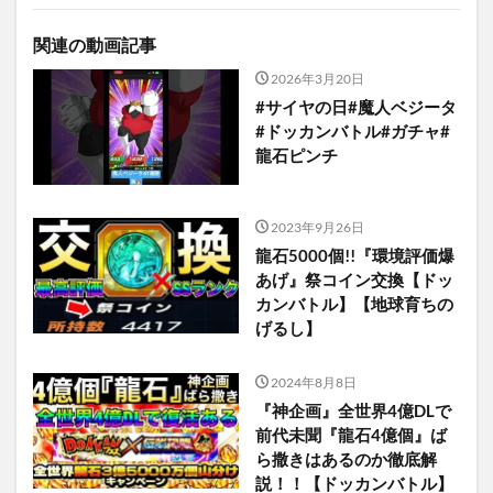
関連の動画記事
2026年3月20日
#サイヤの日#魔人ベジータ
#ドッカンバトル#ガチャ#
龍石ピンチ
2023年9月26日
龍石5000個!!『環境評価爆
あげ』祭コイン交換【ドッ
カンバトル】【地球育ちの
げるし】
2024年8月8日
『神企画』全世界4億DLで
前代未聞『龍石4億個』ば
ら撒きはあるのか徹底解
説！！【ドッカンバトル】