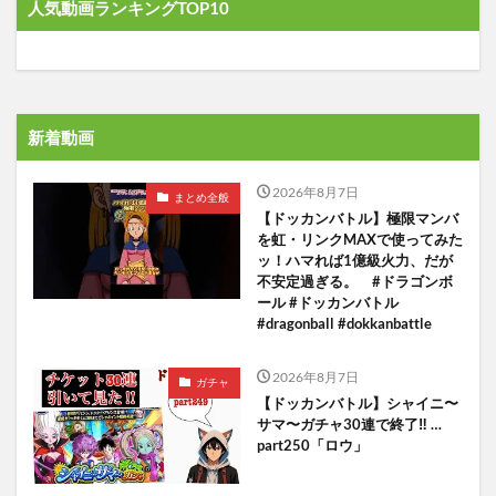
人気動画ランキングTOP10
新着動画
2026年8月7日
まとめ全般
【ドッカンバトル】極限マンバ
を虹・リンクMAXで使ってみた
ッ！ハマれば1億級火力、だが
不安定過ぎる。 #ドラゴンボ
ール #ドッカンバトル
#dragonball #dokkanbattle
2026年8月7日
ガチャ
【ドッカンバトル】シャイニ〜
サマ〜ガチャ30連で終了‼︎ …
part250「ロウ」