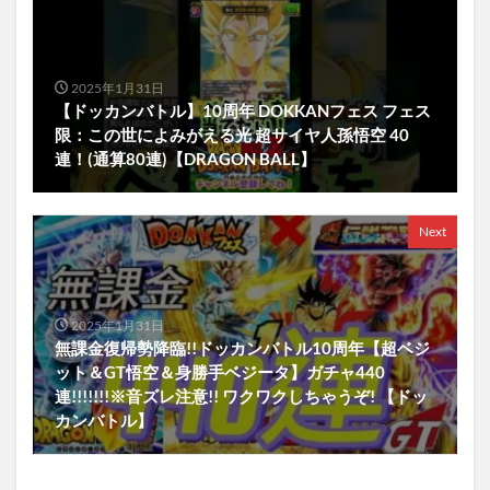
2025年1月31日
【ドッカンバトル】10周年 DOKKANフェス フェス
限：この世によみがえる光 超サイヤ人孫悟空 40
連！(通算80連)【DRAGON BALL】
Next
2025年1月31日
無課金復帰勢降臨!!ドッカンバトル10周年【超ベジ
ット＆GT悟空＆身勝手ベジータ】ガチャ440
連!!!!!!!※音ズレ注意!! ワクワクしちゃうぞ! 【ドッ
カンバトル】