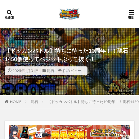
【ドッカンバトル】待ちに待った10周年！！龍石
1450個使ってベジットぶっこ抜く！
2025年1月31日
龍石
件のビュー
HOME
龍石
【ドッカンバトル】待ちに待った10周年！！龍石145