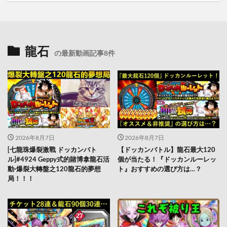
龍石
の最新動画記事8件
2026年8月7日
2026年8月7日
[七龍珠爆裂激戰 ドッカンバト
【ドッカンバトル】龍石最大120
ル]#4924 Geppy式的賭博拿龍石活
個が当たる！『ドッカンルーレッ
動·爆裂大轉盤之120龍石的夢想
ト』おすすめの選び方は…？
局！！！