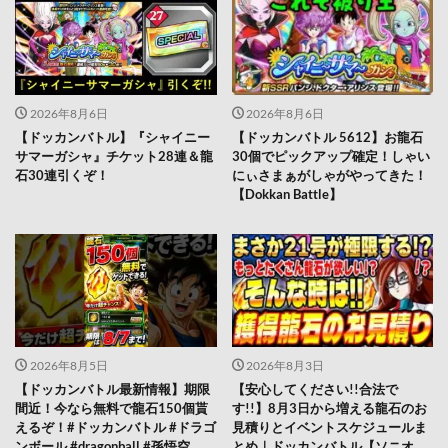
2026年8月6日
2026年8月6日
【ドッカンバトル】『シャイニー
【ドッカンバトル 5612】お龍石
サマーガシャ』チケット28連＆龍
30個でピックアップ確定！しゃい
石30連引くぞ！
にぃさまぁがしゃがやってきた！
【Dokkan Battle】
2026年8月5日
2026年8月3日
【ドッカンバトル最新情報】期限
【安心してください!!合法で
間近！今なら無料で龍石150個貰
す!!】8月3日から増える龍石のお
えるぞ！#ドッカンバトル #ドラゴ
見積りとイベントスケジュールま
ンボール #dragonball #孫悟空
とめ｜ドッカンバトル【ソニオ