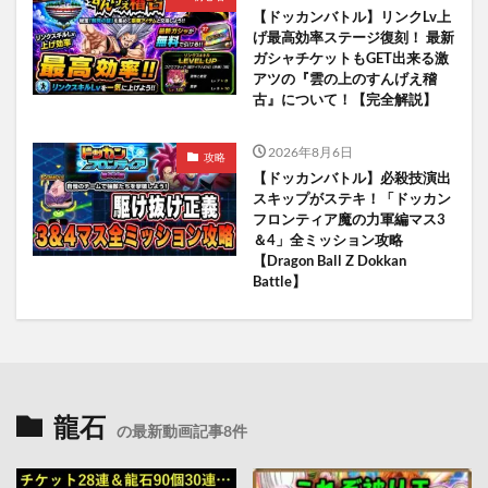
【ドッカンバトル】リンクLv上
げ最高効率ステージ復刻！ 最新
ガシャチケットもGET出来る激
アツの『雲の上のすんげえ稽
古』について！【完全解説】
2026年8月6日
攻略
【ドッカンバトル】必殺技演出
スキップがステキ！「ドッカン
フロンティア魔の力軍編マス3
＆4」全ミッション攻略
【Dragon Ball Z Dokkan
Battle】
龍石
の最新動画記事8件