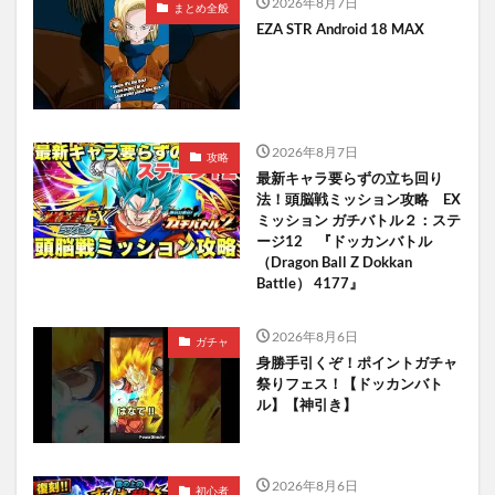
2026年8月7日
まとめ全般
EZA STR Android 18 MAX
2026年8月7日
攻略
最新キャラ要らずの立ち回り
法！頭脳戦ミッション攻略 EX
ミッション ガチバトル２：ステ
ージ12 『ドッカンバトル
（Dragon Ball Z Dokkan
Battle） 4177』
2026年8月6日
ガチャ
身勝手引くぞ！ポイントガチャ
祭りフェス！【ドッカンバト
ル】【神引き】
2026年8月6日
初心者