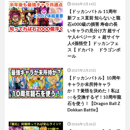
2026年3月14日
【ドッカンバトル 11周年
新フェス直前 知らないと龍
石x000級の損害 寿命の長
いキャラの見分け方 超サイ
ヤ人4ベジータ ＋ 超サイヤ
人4孫悟空 】ドッカンフェ
ス【 ドカバト ドラゴンボ
ール
2025年2月25日
【ドッカンバトル】10周年
キャラか未所持キャラ
か！？覚悟を決めた！私は
○○を交換するぞ！10周年龍
石を使う！【Dragon Ball Z
Dokkan Battle】
2026年1月26日