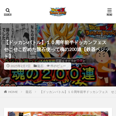
【ドッカンバトル】１０周年前半ドッカンフェス
せこせこ貯めた龍石使って魂の200連【鉄器ベジッ
ト】
2025年2月7日
龍石
件のビュー
HOME
龍石
【ドッカンバトル】１０周年前半ドッカンフェス せこ