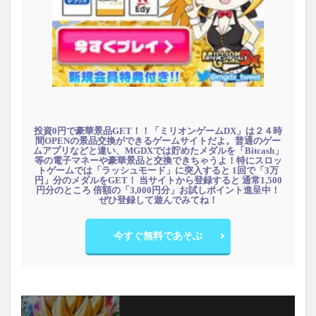
投資0円で豪華景品GET！！「ミリオンゲームDX」は２４時
間OPENの景品交換ができるゲームサイトだよ。普通のゲー
ムアプリなどと違い、MGDXでは貯めたメダルを「Bitcash」
等の電子マネーや豪華景品と交換できちゃうよ！特にスロッ
トゲームでは「ラッシュモード」に突入すると 1回で「3万
円」分のメダルをGET！ 当サイトから登録すると 通常1,500
円分のところ 倍額の「3,000円分」お試しポイント進呈中！
ぜひ登録して遊んでみてね！
今すぐ無料であそぶ