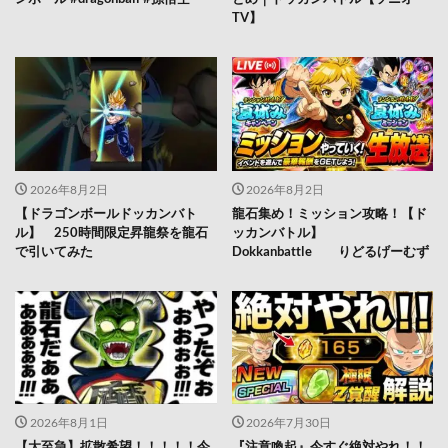
TV】
2026年8月2日
2026年8月2日
【ドラゴンボールドッカンバト
龍石集め！ミッション攻略！【ド
ル】 250時間限定昇龍祭を龍石
ッカンバトル】
で引いてみた
Dokkanbattle りどるげーむず
2026年8月1日
2026年7月30日
【大至急】拡散希望！！！！！今
『注意喚起』今すぐ絶対やれ！！