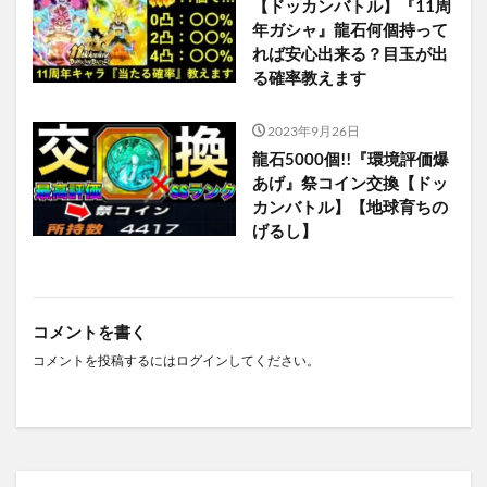
【ドッカンバトル】『11周
年ガシャ』龍石何個持って
れば安心出来る？目玉が出
る確率教えます
2023年9月26日
龍石5000個!!『環境評価爆
あげ』祭コイン交換【ドッ
カンバトル】【地球育ちの
げるし】
コメントを書く
コメントを投稿するには
ログイン
してください。