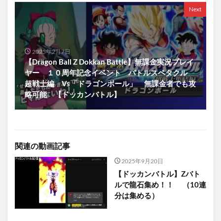
Next
2025年2月7日
【Dragon Ball Z Dokkan Battle】無課金実況プレイ
ヤー １０周年記念イベント バトルスペタクル
超戦士編 Vs「ドラゴンボール」 無課金者でも攻
略可能 【ドッカンバトル】
関連の動画記事
2025年9月20日
【ドッカンバトル】Zバト
ルで龍石集め！！ （10連
分は集める）