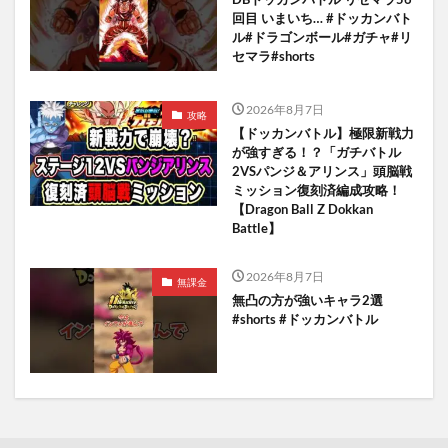
回目 いまいち… #ドッカンバト
ル#ドラゴンボール#ガチャ#リ
セマラ#shorts
2026年8月7日
攻略
【ドッカンバトル】極限新戦力
が強すぎる！？「ガチバトル
2VSパンジ＆アリンス」頭脳戦
ミッション復刻済編成攻略！
【Dragon Ball Z Dokkan
Battle】
2026年8月7日
無課金
無凸の方が強いキャラ2選
#shorts #ドッカンバトル