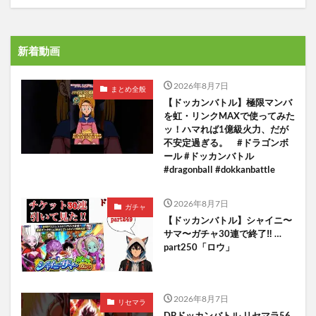
新着動画
2026年8月7日
まとめ全般
【ドッカンバトル】極限マンバ
を虹・リンクMAXで使ってみた
ッ！ハマれば1億級火力、だが
不安定過ぎる。 #ドラゴンボ
ール #ドッカンバトル
#dragonball #dokkanbattle
2026年8月7日
ガチャ
【ドッカンバトル】シャイニ〜
サマ〜ガチャ30連で終了‼︎ …
part250「ロウ」
2026年8月7日
リセマラ
DBドッカンバトル リセマラ56