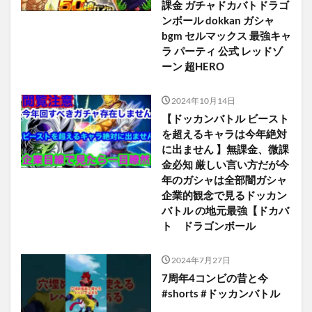
課金 ガチャドカバトドラゴ
ンボール dokkan ガシャ
bgm セルマックス 最強キャ
ラ パーティ 公式 レッドゾ
ーン 超HERO
2024年10月14日
【ドッカンバトル ビースト
を超えるキャラは今年絶対
に出ません 】無課金、微課
金必知 厳しい言い方だが今
年のガシャは全部闇ガシャ
企業的観念で見るドッカン
バトル の地元最強【ドカバ
ト ドラゴンボール
2024年7月27日
7周年4コンビの昔と今
#shorts #ドッカンバトル