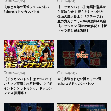
2026年8月5日
2026年8月5日
去年と今年の通常フェスの違い
【ドッカンバトル】知属性憲兵か
#shorts #ドッカンバトル
ら蹴散らせ！ 憲兵をやっつけろ！
仮面の魔人参上！『ステージ2』
魔の力カテゴリ6体&頭脳戦4体編
成ミッション 同時攻略解説！【新
キャラ無し完全攻略】
2026年8月4日
2026年8月2日
【ドッカンバトル】激アツのライ
全く実装されない謎キャラ2選
ンナップ更新！未所持狙いで『ポ
#shorts #ドッカンバトル
イントチケットガシャ』ドッカン
フェス側 開幕！