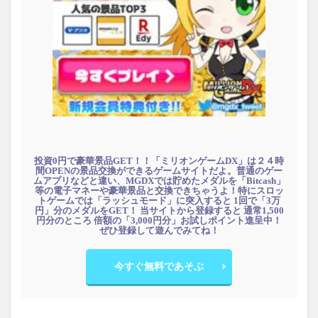
投資0円で豪華景品GET！！「ミリオンゲームDX」は２４時
間OPENの景品交換ができるゲームサイトだよ。普通のゲー
ムアプリなどと違い、MGDXでは貯めたメダルを「Bitcash」
等の電子マネーや豪華景品と交換できちゃうよ！特にスロッ
トゲームでは「ラッシュモード」に突入すると 1回で「3万
円」分のメダルをGET！ 当サイトから登録すると 通常1,500
円分のところ 倍額の「3,000円分」お試しポイント進呈中！
ぜひ登録して遊んでみてね！
今すぐ無料であそぶ