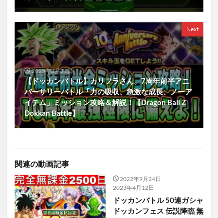
Next
2025年2月21日
【ドッカンバトル】カリフラさん。7周年前半アニ
バーサリーバトル「力の吸収、急激な成長、ノーア
イテム」ミッション攻略＆解説！【Dragon Ball Z
Dokkan Battle】
関連の動画記事
2022年9月24日
2023年4月12日
ドッカンバトル 50連ガシャ
ドッカンフェス 伝説降臨 無