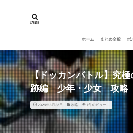
ホーム
まとめ全般
ポ
【ドッカンバトル】究極の
跡編 少年・少女 攻略
2025年3月28日
攻略
1件のビュー