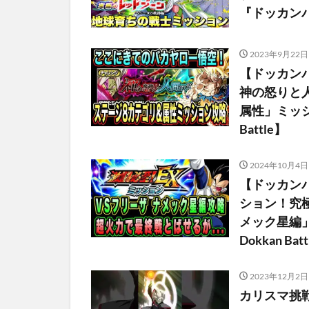
『ドッカンバトル（
2023年9月22日
【ドッカン
神の怒りと
属性」ミッション
Battle】
2024年10月4日
【ドッカン
ション！究
メック星編」ミ
Dokkan Bat
2023年12月2日
カリスマ挑戦