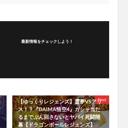
最新情報をチェックしよう！
フォローする
2025年3月28日
Next
【ゆっくりレジェンズ】霊夢VSアリ
ス！？『DAIMA悟空4』ガシャ当た
るまでぶん回さないとヤバイ死闘開
幕【ドラゴンボールレジェンズ】