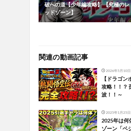
破への道【少年編攻略】 【究極のレ
ッドゾーン】
関連の動画記事
2026年5月10日
【ドラゴンボ
攻略！！？
波！！～
2025年1月25日
2025年
ゾーン「ベ