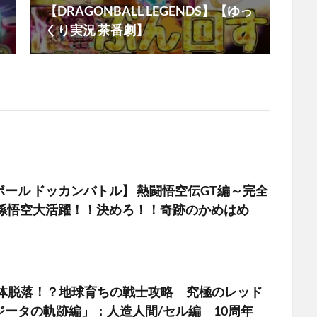
【DRAGONBALL LEGENDS】【ゆっ
くり実況 茶番劇】
ール ドッカンバトル】 熱闘悟空伝GT編～完全
 孫悟空大活躍！！決めろ！！奇跡のかめはめ
は何体脱落！？地球育ちの戦士攻略 究極のレッド
ジータの軌跡編」：人造人間/セル編 10周年