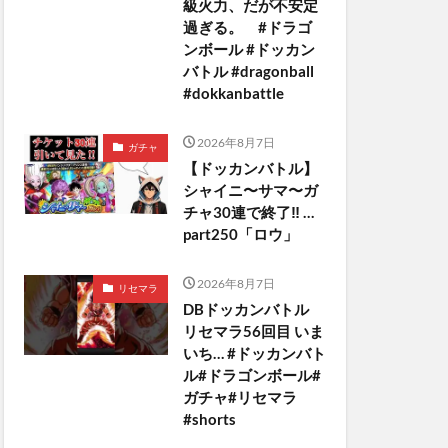
級火力、だが不安定
過ぎる。 #ドラゴ
ンボール #ドッカン
バトル #dragonball
#dokkanbattle
2026年8月7日
ガチャ
【ドッカンバトル】
シャイニ〜サマ〜ガ
チャ30連で終了‼︎ …
part250「ロウ」
2026年8月7日
リセマラ
DBドッカンバトル
リセマラ56回目 いま
いち… #ドッカンバト
ル#ドラゴンボール#
ガチャ#リセマラ
#shorts