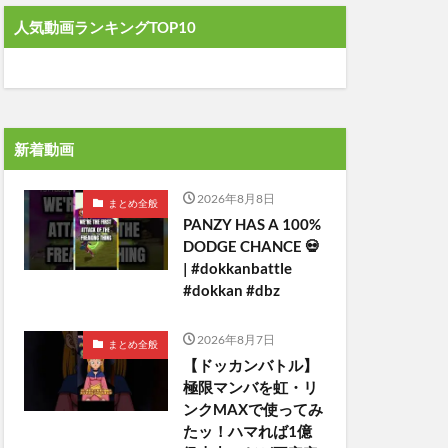
人気動画ランキングTOP10
新着動画
2026年8月8日
まとめ全般
PANZY HAS A 100%
DODGE CHANCE 💀
| #dokkanbattle
#dokkan #dbz
2026年8月7日
まとめ全般
【ドッカンバトル】
極限マンバを虹・リ
ンクMAXで使ってみ
たッ！ハマれば1億