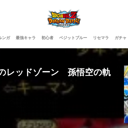
ルンガ
最強キャラ
初心者
ベジットブルー
リセマラ
ガチャ
レッドゾーン 孫悟空の軌