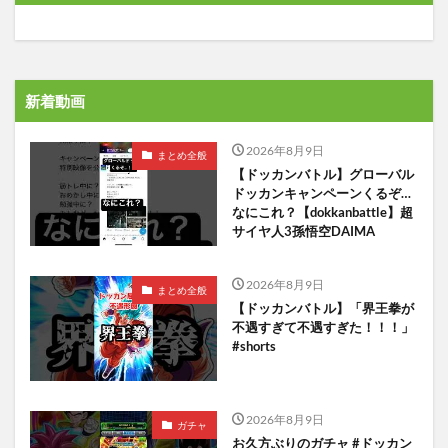
新着動画
2026年8月9日
まとめ全般
【ドッカンバトル】グローバル
ドッカンキャンペーンくるぞ…
なにこれ？【dokkanbattle】超
サイヤ人3孫悟空DAIMA
2026年8月9日
まとめ全般
【ドッカンバトル】「界王拳が
不遇すぎて不遇すぎた！！！」
#shorts
2026年8月9日
ガチャ
お久方ぶりのガチャ #ドッカン