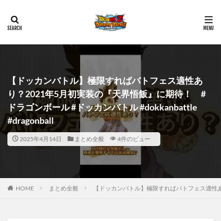
【ドッカンバトル】極限すればバトフェス適性あ
り？2021年5月初実装の『天界悟飯』に期待！ #
ドラゴンボール #ドッカンバトル #dokkanbattle
#dragonball
2025年4月14日
まとめ全般
4件のビュー
HOME
まとめ全般
【ドッカンバトル】極限すればバトフェス適性あり？20