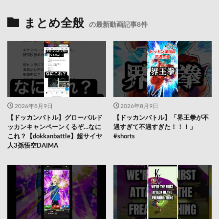
まとめ全般
の最新動画記事8件
2026年8月9日
2026年8月9日
【ドッカンバトル】グローバルド
【ドッカンバトル】「界王拳が不
ッカンキャンペーンくるぞ…なに
遇すぎて不遇すぎた！！！」
これ？【dokkanbattle】超サイヤ
#shorts
人3孫悟空DAIMA