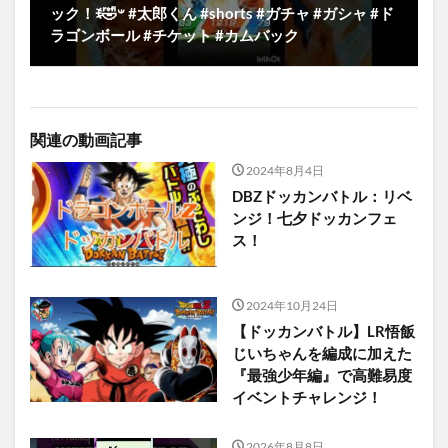
ック！ꉂ🤣𐤔 #太郎くん #shorts #ガチャ #ガシャ #ド
ラゴンボール #チケット #カムバック
関連の動画記事
2024年8月4日
DBZドッカンバトル：リベ
ンジ！七夕ドッカンフェ
ス！
2024年10月24日
【ドッカンバトル】LR悟飯
じいちゃんを編成に加えた
『最強少年編』で高難易度
イベントチャレンジ！
2026年8月8日