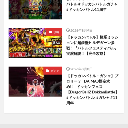
バトル #ドッカンバトルガチャ
#ドッカンバトル11周年
2026年8月9日
攻略
【ドッカンバトル】極系ミッシ
ョンに超鉄壁ヒルデガーン参
戦！『バトルフェスティバル』
実演解説！【完全攻略】
2026年8月8日
ガチャ
【ドッカンバトル・ガシャ】ブ
ロリー!? DAIMA3悟空求
め!! ドッカンフェス
【DragonBallZ DokkanBattle】
#ドッカンバトル, #ガシャ,#11
周年