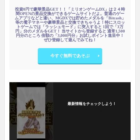
投資0円で豪華景品GET！！「ミリオンゲームDX」は２４時
間OPENの景品交換ができるゲームサイトだよ。普通のゲー
ムアプリなどと違い、MGDXでは貯めたメダルを「Bitcash」
等の電子マネーや豪華景品と交換できちゃうよ！特にスロッ
トゲームでは「ラッシュモード」に突入すると 1回で「3万
円」分のメダルをGET！ 当サイトから登録すると 通常1,500
円分のところ 倍額の「3,000円分」お試しポイント進呈中！
ぜひ登録して遊んでみてね！
今すぐ無料であそぶ
最新情報をチェックしよう！
フォローする