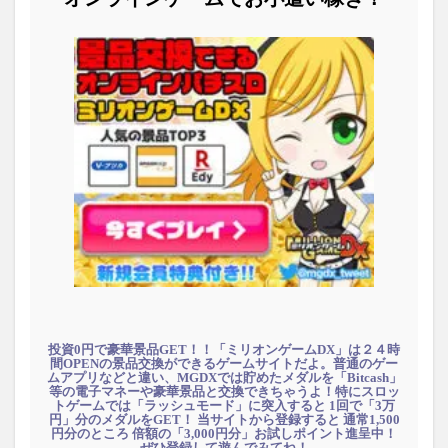
投資0円で豪華景品GET！！「ミリオンゲームDX」は２４時
間OPENの景品交換ができるゲームサイトだよ。普通のゲー
ムアプリなどと違い、MGDXでは貯めたメダルを「Bitcash」
等の電子マネーや豪華景品と交換できちゃうよ！特にスロッ
トゲームでは「ラッシュモード」に突入すると 1回で「3万
円」分のメダルをGET！ 当サイトから登録すると 通常1,500
円分のところ 倍額の「3,000円分」お試しポイント進呈中！
ぜひ登録して遊んでみてね！