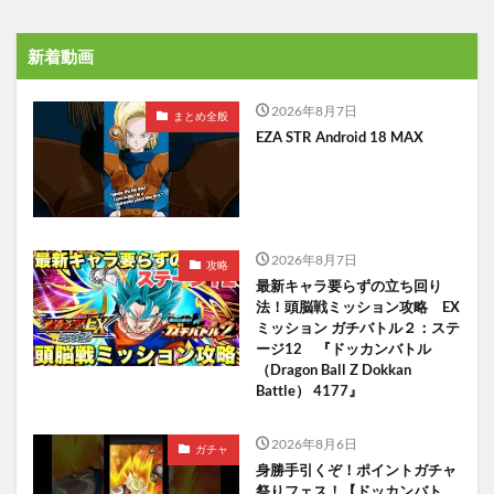
新着動画
2026年8月7日
まとめ全般
EZA STR Android 18 MAX
2026年8月7日
攻略
最新キャラ要らずの立ち回り
法！頭脳戦ミッション攻略 EX
ミッション ガチバトル２：ステ
ージ12 『ドッカンバトル
（Dragon Ball Z Dokkan
Battle） 4177』
2026年8月6日
ガチャ
身勝手引くぞ！ポイントガチャ
祭りフェス！【ドッカンバト