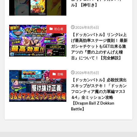
ル】【神引き】
2026年8月6日
初心者
【ドッカンバトル】リンクLv上
げ最高効率ステージ復刻！ 最新
ガシャチケットもGET出来る激
アツの『雲の上のすんげえ稽
古』について！【完全解説】
2026年8月6日
攻略
【ドッカンバトル】必殺技演出
スキップがステキ！「ドッカン
フロンティア魔の力軍編マス3
＆4」全ミッション攻略
【Dragon Ball Z Dokkan
Battle】