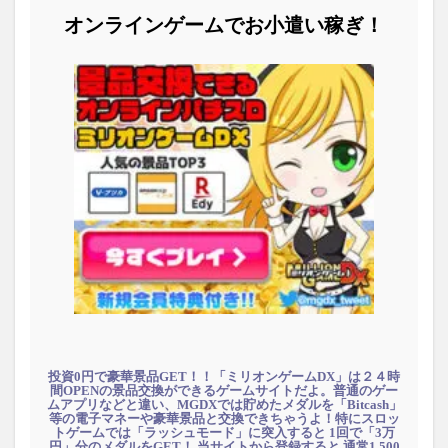
オンラインゲームでお小遣い稼ぎ！
投資0円で豪華景品GET！！「ミリオンゲームDX」は２４時
間OPENの景品交換ができるゲームサイトだよ。普通のゲー
ムアプリなどと違い、MGDXでは貯めたメダルを「Bitcash」
等の電子マネーや豪華景品と交換できちゃうよ！特にスロッ
トゲームでは「ラッシュモード」に突入すると 1回で「3万
円」分のメダルをGET！ 当サイトから登録すると 通常1,500