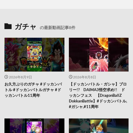
ガチャ
の最新動画記事8件
2026年8月9日
2026年8月8日
お久方ぶりのガチャ #ドッカンバ
【ドッカンバトル・ガシャ】ブロ
トル #ドッカンバトルガチャ #ド
リー!? DAIMA3悟空求め!! ド
ッカンバトル11周年
ッカンフェス 【DragonBallZ
DokkanBattle】#ドッカンバトル,
#ガシャ,#11周年