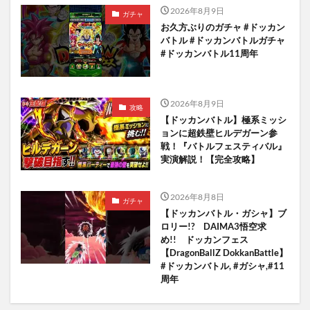
2026年8月9日
ガチャ
お久方ぶりのガチャ #ドッカン
バトル #ドッカンバトルガチャ
#ドッカンバトル11周年
2026年8月9日
攻略
【ドッカンバトル】極系ミッシ
ョンに超鉄壁ヒルデガーン参
戦！『バトルフェスティバル』
実演解説！【完全攻略】
2026年8月8日
ガチャ
【ドッカンバトル・ガシャ】ブ
ロリー!? DAIMA3悟空求
め!! ドッカンフェス
【DragonBallZ DokkanBattle】
#ドッカンバトル, #ガシャ,#11
周年