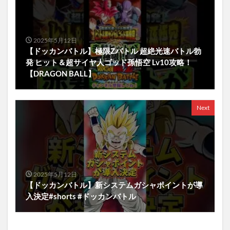
2025年5月12日
【ドッカンバトル】極限Zバトル 超絶光速バトル勃
発 ヒット＆超サイヤ人ゴッド孫悟空 Lv10攻略！
【DRAGON BALL】
Next
2025年5月12日
【ドッカンバトル】新システムガシャポイントが導
入決定#shorts #ドッカンバトル