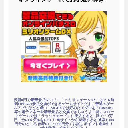
投資0円で豪華景品GET！！「ミリオンゲームDX」は２４時
間OPENの景品交換ができるゲームサイトだよ。普通のゲー
ムアプリなどと違い、MGDXでは貯めたメダルを「Bitcash」
等の電子マネーや豪華景品と交換できちゃうよ！特にスロッ
トゲームでは「ラッシュモード」に突入すると 1回で「3万
円」分のメダルをGET！ 当サイトから登録すると 通常1,500
円分のところ 倍額の「3,000円分」お試しポイント進呈中！
ぜひ登録して遊んでみてね！