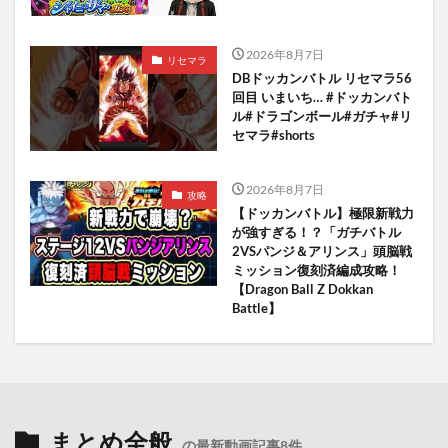
2026年8月7日
リセマラ
DBドッカンバトル リセマラ56
回目 いまいち… #ドッカンバト
ル#ドラゴンボール#ガチャ#リ
セマラ#shorts
2026年8月7日
攻略
【ドッカンバトル】極限新戦力
が強すぎる！？「ガチバトル
2VSパンジ＆アリンス」頭脳戦
ミッション復刻済編成攻略！
【Dragon Ball Z Dokkan
Battle】
まとめ全般
の最新動画記事8件