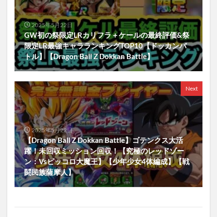
2025年5月22日
GW初の祭限定LRカリフラ＋ケールの最終評価&祭
限定LR最強キャラランキングTOP10【ドッカンバ
トル】【Dragon Ball Z Dokkan Battle】
Next
2025年5月22日
【Dragon Ball Z Dokkan Battle】ゴテンクス大活
躍！未回収ミッション回収！【究極のレッドゾー
ン：Vsピッコロ大魔王】【少年少女4体編成】【戦
闘民族薩摩人】