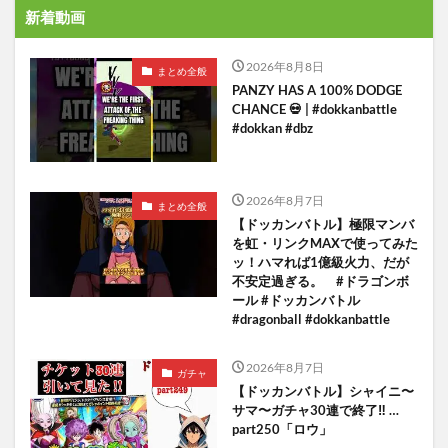
新着動画
2026年8月8日
まとめ全般
PANZY HAS A 100% DODGE
CHANCE 💀 | #dokkanbattle
#dokkan #dbz
2026年8月7日
まとめ全般
【ドッカンバトル】極限マンバ
を虹・リンクMAXで使ってみた
ッ！ハマれば1億級火力、だが
不安定過ぎる。 #ドラゴンボ
ール #ドッカンバトル
#dragonball #dokkanbattle
2026年8月7日
ガチャ
【ドッカンバトル】シャイニ〜
サマ〜ガチャ30連で終了‼︎ …
part250「ロウ」