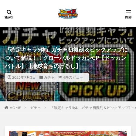
『確定キャラ5体』ガチャ初復刻＆ピックアップに
ついて解説！！グローバルドッカンCP【ドッカン
バトル】【地球育ちのげるし】
2025年7月3日
ガチャ
4件のビュー
HOME
ガチャ
『確定キャラ5体』ガチャ初復刻＆ピックアップにつ