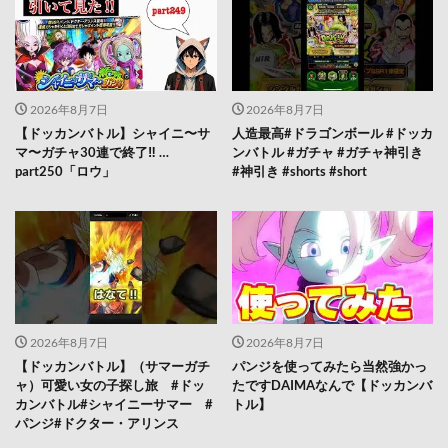
2026年8月7日
2026年8月7日
【ドッカンバトル】シャイニ〜サ
人造最高#ドラゴンボール #ドッカ
マ〜ガチャ30連で終了‼︎ …
ンバトル #ガチャ #ガチャ神引き
part250「ロウ」
#神引き #shorts #short
2026年8月7日
2026年8月7日
【ドッカンバトル】（サマーガチ
パンジを使ってみたら当然強かっ
ャ）可愛い女の子探し旅 #ドッ
たですDAIMAなんで【ドッカンバ
カンバトル#シャイニーサマー #
トル】
パンジ#ドクター・アリンス