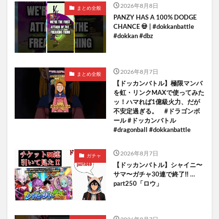
2026年8月8日
まとめ全般
PANZY HAS A 100% DODGE
CHANCE 💀 | #dokkanbattle
#dokkan #dbz
2026年8月7日
まとめ全般
【ドッカンバトル】極限マンバ
を虹・リンクMAXで使ってみた
ッ！ハマれば1億級火力、だが
不安定過ぎる。 #ドラゴンボ
ール #ドッカンバトル
#dragonball #dokkanbattle
2026年8月7日
ガチャ
【ドッカンバトル】シャイニ〜
サマ〜ガチャ30連で終了‼︎ …
part250「ロウ」