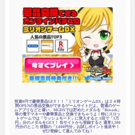
投資0円で豪華景品GET！！「ミリオンゲームDX」は２４時
間OPENの景品交換ができるゲームサイトだよ。普通のゲー
ムアプリなどと違い、MGDXでは貯めたメダルを「Bitcash」
等の電子マネーや豪華景品と交換できちゃうよ！特にスロッ
トゲームでは「ラッシュモード」に突入すると 1回で「3万
円」分のメダルをGET！ 当サイトから登録すると 通常1,500
円分のところ 倍額の「3,000円分」お試しポイント進呈中！
ぜひ登録して遊んでみてね！