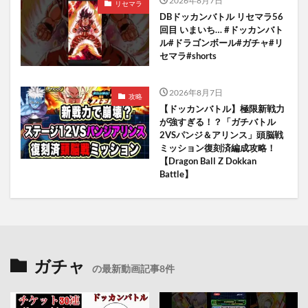
2026年8月7日
リセマラ
DBドッカンバトル リセマラ56
回目 いまいち… #ドッカンバト
ル#ドラゴンボール#ガチャ#リ
セマラ#shorts
2026年8月7日
攻略
【ドッカンバトル】極限新戦力
が強すぎる！？「ガチバトル
2VSパンジ＆アリンス」頭脳戦
ミッション復刻済編成攻略！
【Dragon Ball Z Dokkan
Battle】
ガチャ
の最新動画記事8件