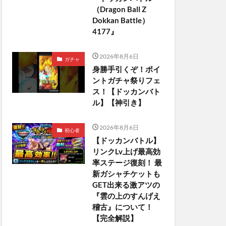
（Dragon Ball Z
Dokkan Battle）
4177』
2026年8月6日
ガチャ
身勝手引くぞ！ポイ
ントガチャ祭りフェ
ス！【ドッカンバト
ル】【神引き】
2026年8月6日
初心者
【ドッカンバトル】
リンクLv上げ最高効
率ステージ復刻！ 最
新ガシャチケットも
GET出来る激アツの
『雲の上のすんげえ
稽古』について！
【完全解説】