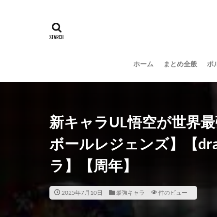
ホーム
まとめ全般
ポ
新キャラUL悟空が世界
ボールレジェンズ】【dragon
ラ】【周年】
2025年7月10日
最強キャラ
件のビュー