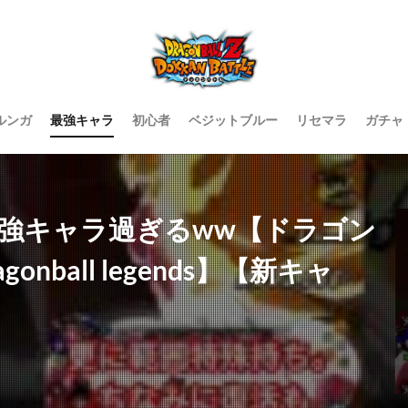
ルンガ
最強キャラ
初心者
ベジットブルー
リセマラ
ガチャ
最強キャラ過ぎるww【ドラゴン
ball legends】【新キャ