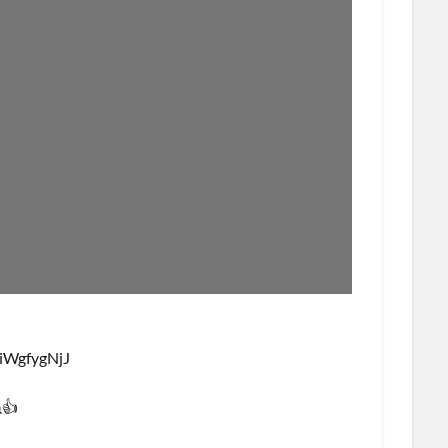
iiWgfygNjJ
👍