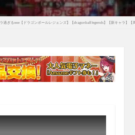
ぎるww【ドラゴンボールレジェンズ】【dragonball legends】【新キャラ】【