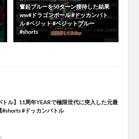
奮起ブルーを50ターン接待した結果
ww#ドラゴンボール #ドッカンバト
ル #ベジット #ベジットブルー
#shorts
トル】11周年YEARで極限世代に突入した元最
shorts #ドッカンバトル
日