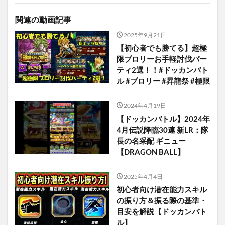
関連の動画記事
2025年9月21日
【初心者でも勝てる】超極
限ブロリーお手軽討伐パー
ティ2選！！#ドッカンバト
ル #ブロリー #昇龍祭 #極限
2024年4月19日
【ドッカンバトル】2024年
4月伝説降臨30連 新LR：隊
長の名采配 ギニュー
【DRAGON BALL】
2025年4月4日
初心者向け潜在能力スキル
の振り方＆振る際の基準・
目安を解説【ドッカンバト
ル】