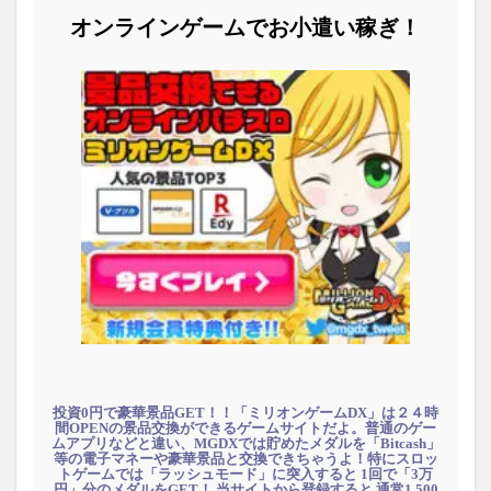
オンラインゲームでお小遣い稼ぎ！
投資0円で豪華景品GET！！「ミリオンゲームDX」は２４時
間OPENの景品交換ができるゲームサイトだよ。普通のゲー
ムアプリなどと違い、MGDXでは貯めたメダルを「Bitcash」
等の電子マネーや豪華景品と交換できちゃうよ！特にスロッ
トゲームでは「ラッシュモード」に突入すると 1回で「3万
円」分のメダルをGET！ 当サイトから登録すると 通常1,500