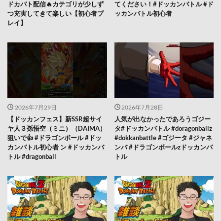
ドカバト配信🔥カテゴリが少しず
てください！#ドッカンバトル #ド
つ充実してきて楽しい【初心者プ
ッカンバトル初心者
レイ】
2026年7月29日
2026年7月28日
【ドッカンフェス】新SSR超サイ
人気が出なかったであろうゴジー
ヤ人３孫悟空（ミニ）（DAIMA）
タ#ドッカンバトル #doragonballz
狙いで👍 #ドラゴンボール #ドッ
#dokkanbattle #ゴジータ #ジャネ
カンバトル初心者 ン #ドッカンバ
ンバ #ドラゴンボールzドッカンバ
トル #dragonball
トル