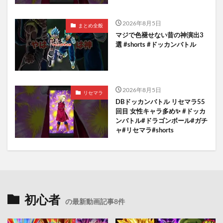
2026年8月5日
まとめ全般
マジで色褪せない昔の神演出3
選 #shorts #ドッカンバトル
2026年8月5日
リセマラ
DBドッカンバトル リセマラ55
回目 女性キャラ多め✨️ #ドッカ
ンバトル#ドラゴンボール#ガチ
ャ#リセマラ#shorts
初心者
の最新動画記事8件