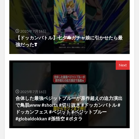
2025年7月16日
【ドッカンバトル】七夕🎋ガチャ娘に引かせたら最
強だった❣️
Next
2025年7月16日
合体した最強ベジットブルーが原作超えの迫力演出
で鳥肌www #shorts #切り抜き #ドッカンバトル #
ドッカンフェス #ベジット #ベジットブルー
#globaldokkan #孫悟空 #ポタラ