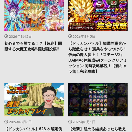
2026年8月5日
2026年8月5日
初心者でも勝てる！？【超絶】開
【ドッカンバトル】知属性憲兵か
眼する大魔王攻略‼️横動画投稿‼︎
ら蹴散らせ！ 憲兵をやっつけろ！
仮面の魔人参上！『ステージ2』
DAIMA6体編成&4ターンクリアミ
ッション 同時攻略解説！【新キャ
ラ無し完全攻略】
2026年8月3日
2026年8月1日
【ドッカンバトル】#28 木曜定例
【最新】組める編成あったら教え