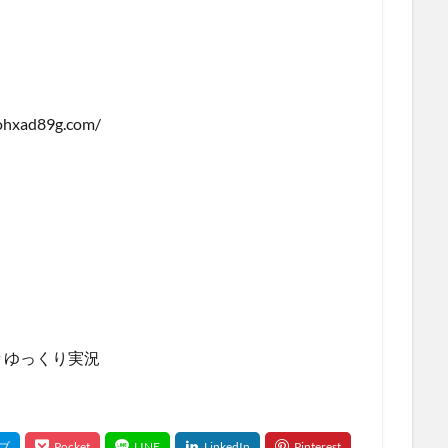
ohxad89g.com/
94/
/
＃ゆっくり実況