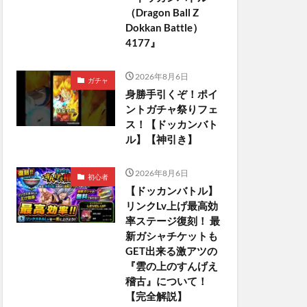
（Dragon Ball Z
Dokkan Battle）
4177』
2026年8月6日
ガチャ
身勝手引くぞ！ポイ
ントガチャ祭りフェ
ス！【ドッカンバト
ル】【神引き】
2026年8月6日
初心者
【ドッカンバトル】
リンクLv上げ最高効
率ステージ復刻！ 最
新ガシャチケットも
GET出来る激アツの
『雲の上のすんげえ
稽古』について！
【完全解説】