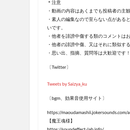
＊注意
・動画の内容はあくまでも投稿者の主
・素人の編集なので至らない点がある
いです。
・他者を誹謗中傷する類のコメントは
・他者の誹謗中傷、又はそれに類似す
・思い出、指摘、質問等は大歓迎です
〔Twitter〕
Tweets by Saizya_ku
〔bgm、効果音使用サイト〕
https://maoudamashii.jokersounds.com/ar
【魔王魂様】
https://soundeffect-lab.info/