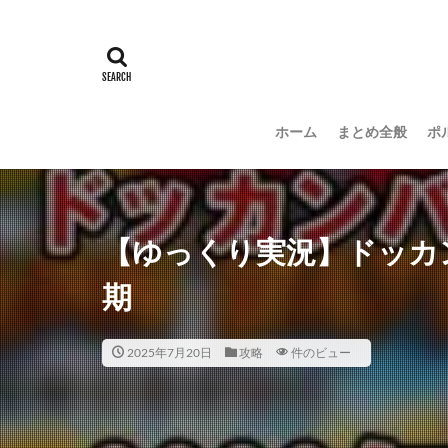
ホーム
まとめ全般
ポ
【ゆっくり実況】ドッカン
期
2025年7月20日
攻略
件のビュー