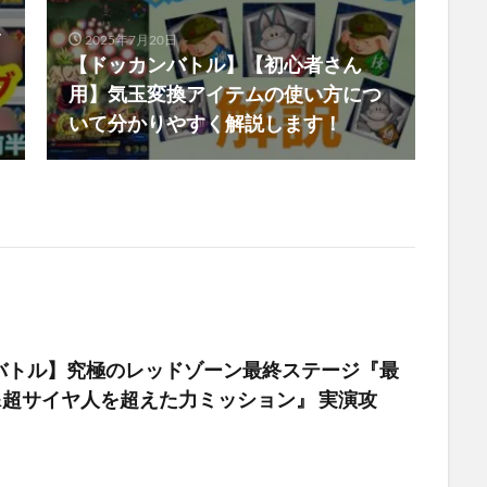
ャ
2025年7月20日
【ドッカンバトル】【初心者さん
用】気玉変換アイテムの使い方につ
いて分かりやすく解説します！
バトル】究極のレッドゾーン最終ステージ『最
&超サイヤ人を超えた力ミッション』 実演攻