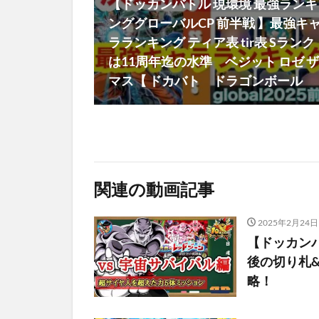
【ドッカンバトル 現環境 最強ランキ
ンググローバルCP 前半戦 】最強キ
ラランキング ティア表 tir表 Sランク
は11周年迄の水準 ベジット ロゼ ザ
マス【 ドカバト ドラゴンボール
関連の動画記事
2025年2月24日
【ドッカン
後の切り札
略！