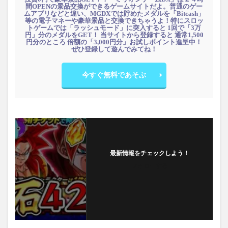
間OPENの景品交換ができるゲームサイトだよ。普通のゲー
ムアプリなどと違い、MGDXでは貯めたメダルを「Bitcash」
等の電子マネーや豪華景品と交換できちゃうよ！特にスロッ
トゲームでは「ラッシュモード」に突入すると 1回で「3万
円」分のメダルをGET！ 当サイトから登録すると 通常1,500
円分のところ 倍額の「3,000円分」お試しポイント進呈中！
ぜひ登録して遊んでみてね！
今すぐ無料であそぶ
最新情報をチェックしよう！
フォローする