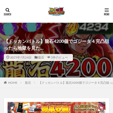
【ドッカンバトル】龍石4200個でゴジータ４完凸狙
ったら地獄を見た…
2025年7月24日
龍石
5件のビュー
HOME
龍石
【ドッカンバトル】龍石4200個でゴジータ４完凸狙っ