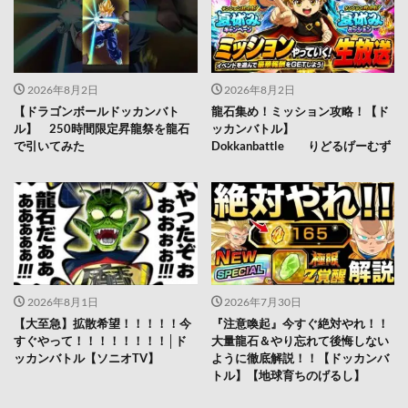
2026年8月2日
2026年8月2日
【ドラゴンボールドッカンバト
龍石集め！ミッション攻略！【ド
ル】 250時間限定昇龍祭を龍石
ッカンバトル】
で引いてみた
Dokkanbattle りどるげーむず
2026年8月1日
2026年7月30日
【大至急】拡散希望！！！！！今
『注意喚起』今すぐ絶対やれ！！
すぐやって！！！！！！！！│ド
大量龍石＆やり忘れて後悔しない
ッカンバトル【ソニオTV】
ように徹底解説！！【ドッカンバ
トル】【地球育ちのげるし】