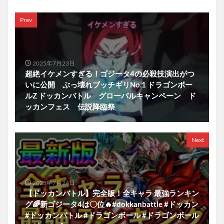
Prev
2025年7月23日
超絶イケメンすぎる！ゴジータ4の必殺技演出がつ
いに公開 ぶっ壊れブッチギリNo.1 ドラゴンボー
ルZ ドッカンバトル グローバルキャンペーン ド
ッカンフェス 伝説降臨祭
Next
2025年7月24日
【ドッカンバトル】完全版！全キャラ 最強ランキン
グ🌈新ゴジータ4は〇位🔥#dokkanbattle #ドッカン
#ドッカンバトル #ドラゴンボール #ドラゴンボール