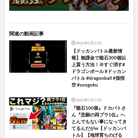
レジェンズ
関連の動画記事
2026年5月21日
【ドッカンバトル最新情
報】無課金で龍石300個以
上貰う方法！※すぐ消す#
ドラゴンボール #ドッカン
バトル #dragonball #孫悟
空 #songoku
2025年7月15日
『龍石100個』ドカバトさ
ん『悲願の両プラ1位』へ
とんでもない事になってき
てるんだがw【ドッカンバ
トル】【地球育ちのげる