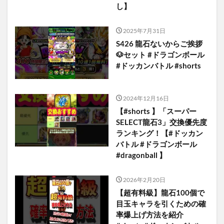
し】
2025年7月31日
S426 龍石ないからご挨拶
🐶セット #ドラゴンボール
#ドッカンバトル #shorts
2024年12月16日
【#shorts 】「スーパー
SELECT龍石3」交換優先度
ランキング！【#ドッカン
バトル #ドラゴンボール
#dragonball 】
2026年2月20日
【超有料級】龍石100個で
目玉キャラを引くための確
率爆上げ方法を紹介