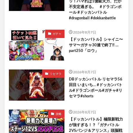
ッ！ハマれば1億級火力、だが
不安定過ぎる。 #ドラゴンボ
ール #ドッカンバトル
#dragonball #dokkanbattle
2026年8月7日
ガチャ
【ドッカンバトル】シャイニ〜
サマ〜ガチャ30連で終了‼︎ …
part250「ロウ」
2026年8月7日
リセマラ
DBドッカンバトル リセマラ56
回目 いまいち… #ドッカンバト
ル#ドラゴンボール#ガチャ#リ
セマラ#shorts
2026年8月7日
攻略
【ドッカンバトル】極限新戦力
が強すぎる！？「ガチバトル
2VSパンジ＆アリンス」頭脳戦