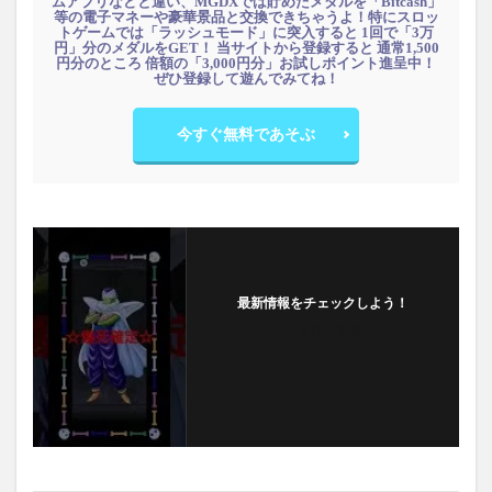
ムアプリなどと違い、MGDXでは貯めたメダルを「Bitcash」
等の電子マネーや豪華景品と交換できちゃうよ！特にスロッ
トゲームでは「ラッシュモード」に突入すると 1回で「3万
円」分のメダルをGET！ 当サイトから登録すると 通常1,500
円分のところ 倍額の「3,000円分」お試しポイント進呈中！
ぜひ登録して遊んでみてね！
今すぐ無料であそぶ
最新情報をチェックしよう！
フォローする