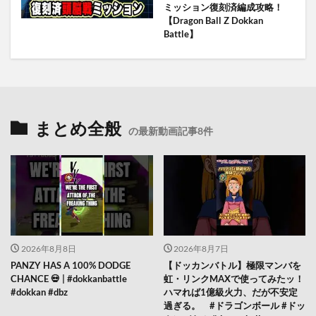
ミッション復刻済編成攻略！
【Dragon Ball Z Dokkan
Battle】
まとめ全般
の最新動画記事8件
2026年8月8日
2026年8月7日
PANZY HAS A 100% DODGE
【ドッカンバトル】極限マンバを
CHANCE 💀 | #dokkanbattle
虹・リンクMAXで使ってみたッ！
#dokkan #dbz
ハマれば1億級火力、だが不安定
過ぎる。 #ドラゴンボール #ドッ