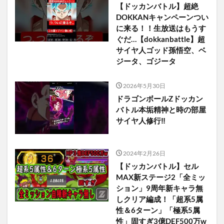
【ドッカンバトル】超絶
DOKKANキャンペーンつい
に来る！！生放送はもうす
ぐだ…【dokkanbattle】超
サイヤ人ゴッド孫悟空、ベ
ジータ、ゴジータ
2026年5月30日
ドラゴンボールZドッカン
バトル本垢精神と時の部屋
サイヤ人修行‼️
2024年2月26日
【ドッカンバトル】セル
MAX新ステージ2「全ミッ
ション」9周年新キャラ無
しクリア編成！「超系5属
性＆6ターン」「極系5属
性」固すぎ3億DEF500万w