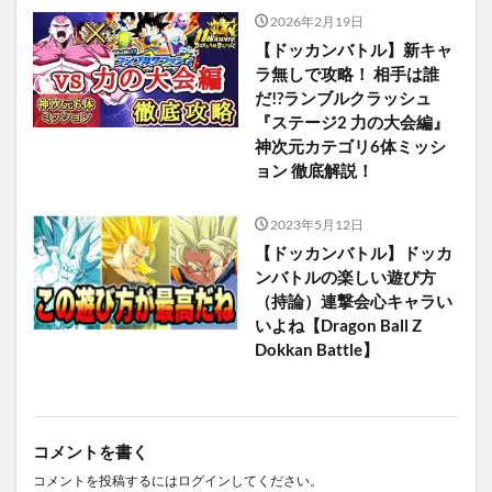
2026年2月19日
【ドッカンバトル】新キャ
ラ無しで攻略！ 相手は誰
だ!?ランブルクラッシュ
『ステージ2 力の大会編』
神次元カテゴリ6体ミッシ
ョン 徹底解説！
2023年5月12日
【ドッカンバトル】ドッカ
ンバトルの楽しい遊び方
（持論）連撃会心キャラい
いよね【Dragon Ball Z
Dokkan Battle】
コメントを書く
コメントを投稿するには
ログイン
してください。