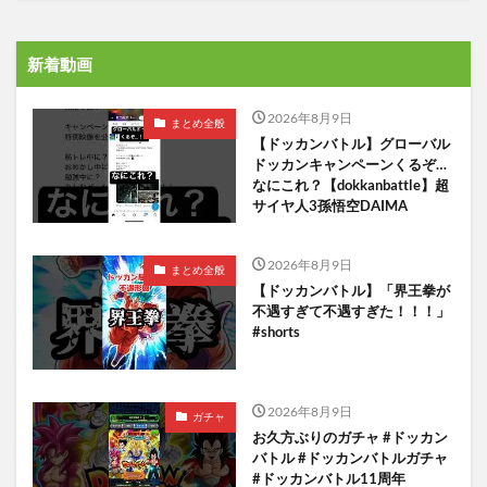
新着動画
2026年8月9日
まとめ全般
【ドッカンバトル】グローバル
ドッカンキャンペーンくるぞ…
なにこれ？【dokkanbattle】超
サイヤ人3孫悟空DAIMA
2026年8月9日
まとめ全般
【ドッカンバトル】「界王拳が
不遇すぎて不遇すぎた！！！」
#shorts
2026年8月9日
ガチャ
お久方ぶりのガチャ #ドッカン
バトル #ドッカンバトルガチャ
#ドッカンバトル11周年