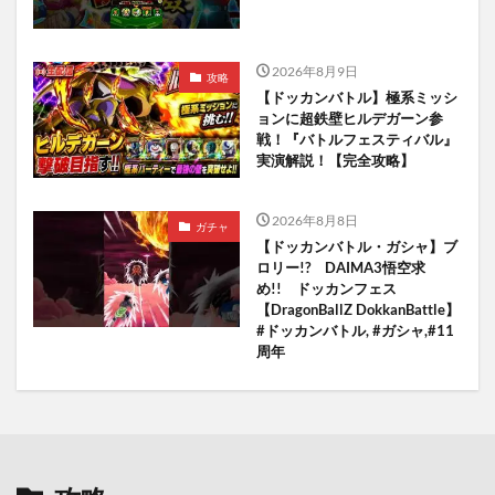
2026年8月9日
攻略
【ドッカンバトル】極系ミッシ
ョンに超鉄壁ヒルデガーン参
戦！『バトルフェスティバル』
実演解説！【完全攻略】
2026年8月8日
ガチャ
【ドッカンバトル・ガシャ】ブ
ロリー!? DAIMA3悟空求
め!! ドッカンフェス
【DragonBallZ DokkanBattle】
#ドッカンバトル, #ガシャ,#11
周年