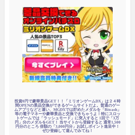
投資0円で豪華景品GET！！「ミリオンゲームDX」は２４時
間OPENの景品交換ができるゲームサイトだよ。普通のゲー
ムアプリなどと違い、MGDXでは貯めたメダルを「Bitcash」
等の電子マネーや豪華景品と交換できちゃうよ！特にスロッ
トゲームでは「ラッシュモード」に突入すると 1回で「3万
円」分のメダルをGET！ 当サイトから登録すると 通常1,500
円分のところ 倍額の「3,000円分」お試しポイント進呈中！
ぜひ登録して遊んでみてね！