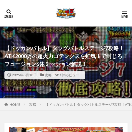
【ドッカンバトル】タッグバトルステージ7攻略！
ATK2000万の超火力ゴテンクスを虹気玉で封じろ！
フュージョン6体ミッション解説！
2025年8月10日
攻略
1件のビュー
HOME
攻略
【ドッカンバトル】タッグバトルステージ7攻略！ATK