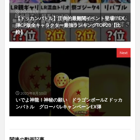
2025年8月10日
【ドッカンバトル】圧倒的最難関イベント登場!? EX
弾CP版全キャラクター最強ランキングTOP20【比
較】
Next
2025年8月10日
いでよ神龍！神秘の願い ドラゴンボールZ ドッカ
ンバトル グローバルキャンペーンEX弾
関連の動画記事