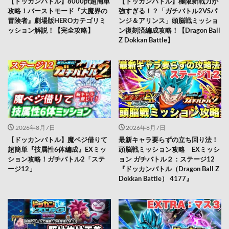
【ドッカンバトル】8000pt超簡単
【ドッカンバトル】極限新戦力が
攻略！バーストモード『大魔界の
強すぎる！？「ガチバトル2VSパ
冒険者』劇場版HEROカテゴリミ
ンジ＆アリンス」頭脳戦ミッショ
ッション解説！【完全攻略】
ン復刻済編成攻略！【Dragon Ball
Z Dokkan Battle】
2026年8月7日
2026年8月7日
【ドッカンバトル】魔ベジ借りて
最新キャラ要らずの立ち回り法！
超簡単『技属性6体編成』EXミッ
頭脳戦ミッション攻略 EXミッシ
ション攻略！ガチバトル2「ステ
ョン ガチバトル２：ステージ12
ージ12」
『ドッカンバトル（Dragon Ball Z
Dokkan Battle） 4177』