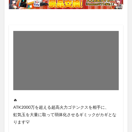
🔥
ATK2000万を超える超高火力ゴテンクスを相手に、
虹気玉を大量に取って弱体化させるギミックがカギとな
ります💡