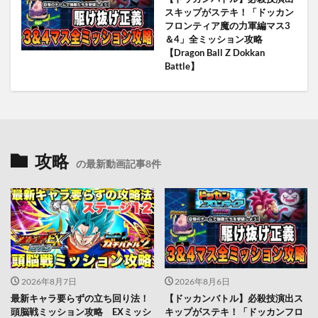
スキップがステキ！「ドッカン
フロンティア魔の力軍編マス3
＆4」全ミッション攻略
【Dragon Ball Z Dokkan
Battle】
攻略
の最新動画記事8件
2026年8月7日
2026年8月6日
最新キャラ要らずの立ち回り法！
【ドッカンバトル】必殺技演出ス
頭脳戦ミッション攻略 EXミッシ
キップがステキ！「ドッカンフロ