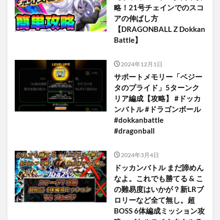
略！21号チェインでのスコ
アの伸ばし方
【DRAGONBALL Z Dokkan
Battle】
2024年12月1日
サポートメモリー「ベジー
タのプライド」5ターンク
リア編成【攻略】 #ドッカ
ンバトル #ドラゴンボール
#dokkanbattle
#dragonball
2024年3月4日
ドッカンバトル まだ諦めん
なよ。これでも勝てる & こ
の難易度はいかが？新LRブ
ロリーなど全て無し。超
BOSS 6体編成ミッション攻