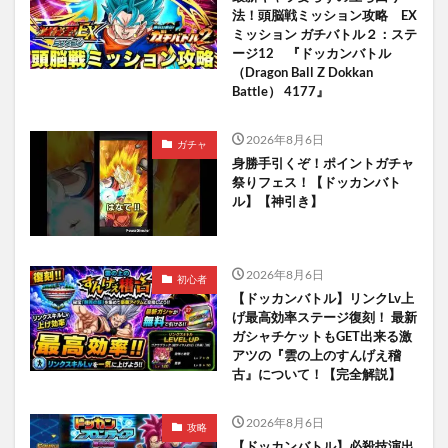
法！頭脳戦ミッション攻略 EX
ミッション ガチバトル２：ステ
ージ12 『ドッカンバトル
（Dragon Ball Z Dokkan
Battle） 4177』
2026年8月6日
ガチャ
身勝手引くぞ！ポイントガチャ
祭りフェス！【ドッカンバト
ル】【神引き】
2026年8月6日
初心者
【ドッカンバトル】リンクLv上
げ最高効率ステージ復刻！ 最新
ガシャチケットもGET出来る激
アツの『雲の上のすんげえ稽
古』について！【完全解説】
2026年8月6日
攻略
【ドッカンバトル】必殺技演出