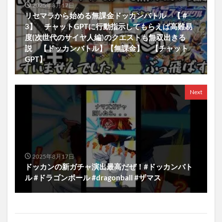
2025年8月17日
リセマラから始める無課金ドッカンバトル 【＃
3】 チャットGPTに行動指示してもらえば高難易
度(次世代のサイヤ人編)のクエストも無双出きる
説 【ドッカンバトル】【無課金】 【チャット
GPT】
Next
2025年8月17日
ドッカンの新ガチャ演出最高だぜ！#ドッカンバト
ル #ドラゴンボール #dragonball #ザマス