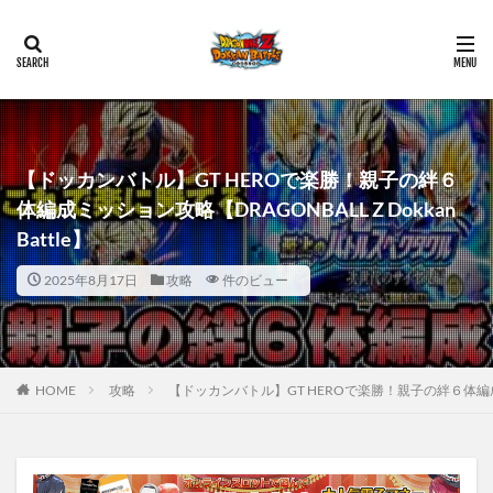
【ドッカンバトル】GT HEROで楽勝！親子の絆６
体編成ミッション攻略【DRAGONBALL Z Dokkan
Battle】
2025年8月17日
攻略
件のビュー
HOME
攻略
【ドッカンバトル】GT HEROで楽勝！親子の絆６体編成ミッショ