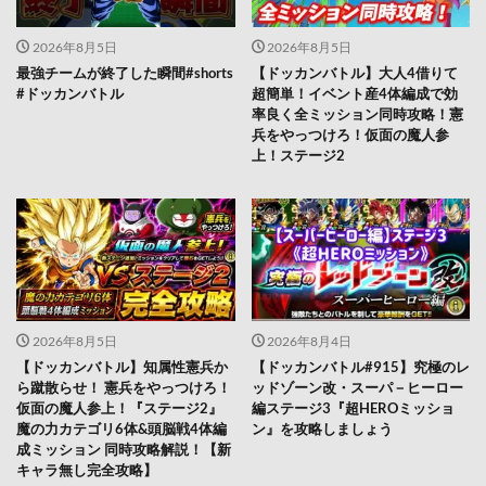
2026年8月5日
2026年8月5日
最強チームが終了した瞬間#shorts
【ドッカンバトル】大人4借りて
#ドッカンバトル
超簡単！イベント産4体編成で効
率良く全ミッション同時攻略！憲
兵をやっつけろ！仮面の魔人参
上！ステージ2
2026年8月5日
2026年8月4日
【ドッカンバトル】知属性憲兵か
【ドッカンバトル#915】究極のレ
ら蹴散らせ！ 憲兵をやっつけろ！
ッドゾーン改・スーパ－ヒーロー
仮面の魔人参上！『ステージ2』
編ステージ3『超HEROミッショ
魔の力カテゴリ6体&頭脳戦4体編
ン』を攻略しましょう
成ミッション 同時攻略解説！【新
キャラ無し完全攻略】