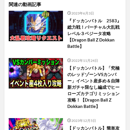
関連の動画記事
2023年6月3日
『ドッカンバトル 2583』
総力戦！バーチャル大乱戦
レベル３ベジータ攻略
【Dragon Ball Z Dokkan
Battle】
2022年11月24日
【ドッカンバトル】「究極
のレッドゾーンVSカンバ
ー」イベント産多め＆自陣
新ガチャ限なし編成でヒー
ローズカテゴリミッション
攻略！【Dragon Ball Z
Dokkan Battle】
2023年12月5日
【ドッカンバトル】簡単攻