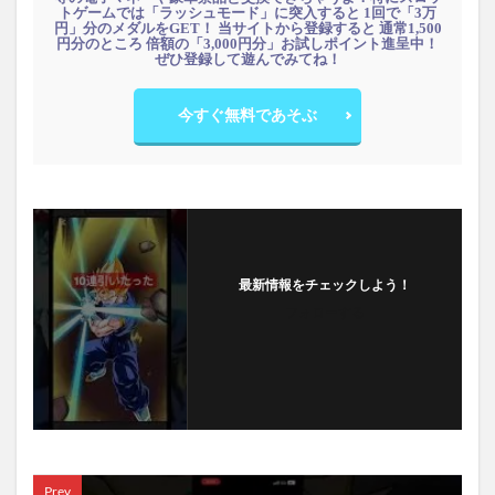
トゲームでは「ラッシュモード」に突入すると 1回で「3万
円」分のメダルをGET！ 当サイトから登録すると 通常1,500
円分のところ 倍額の「3,000円分」お試しポイント進呈中！
ぜひ登録して遊んでみてね！
今すぐ無料であそぶ
最新情報をチェックしよう！
フォローする
Prev