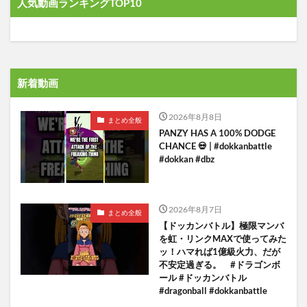
人気動画ランキングTOP10
新着動画
2026年8月8日
まとめ全般
PANZY HAS A 100% DODGE
CHANCE 💀 | #dokkanbattle
#dokkan #dbz
2026年8月7日
まとめ全般
【ドッカンバトル】極限マンバ
を虹・リンクMAXで使ってみた
ッ！ハマれば1億級火力、だが
不安定過ぎる。 #ドラゴンボ
ール #ドッカンバトル
#dragonball #dokkanbattle