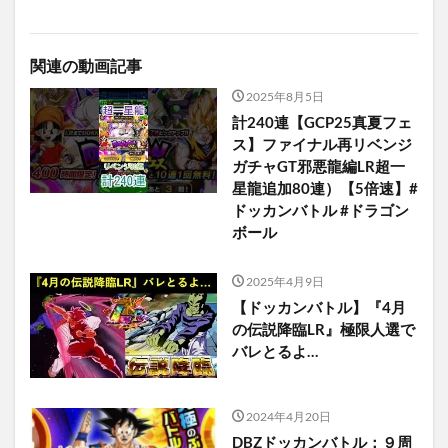
関連の動画記事
2025年8月5日
計240連【GCP25真夏フェ
ス】ファイナル再リベンジ
ガチャGT邪悪龍編LR超一
星龍追加80連）【5倍速】#
ドッカンバトル #ドラゴン
ボール
2025年4月9日
【ドッカンバトル】『4月
の伝説降臨LR』極限人選で
バレとるよ…
2024年4月20日
DBZドッカンバトル：９周