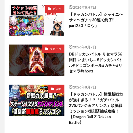
2026年8月7日
ガチャ
【ドッカンバトル】シャイニ〜
サマ〜ガチャ30連で終了‼︎ …
part250「ロウ」
2026年8月7日
リセマラ
DBドッカンバトル リセマラ56
回目 いまいち… #ドッカンバト
ル#ドラゴンボール#ガチャ#リ
セマラ#shorts
2026年8月7日
攻略
【ドッカンバトル】極限新戦力
が強すぎる！？「ガチバトル
2VSパンジ＆アリンス」頭脳戦
ミッション復刻済編成攻略！
【Dragon Ball Z Dokkan
Battle】