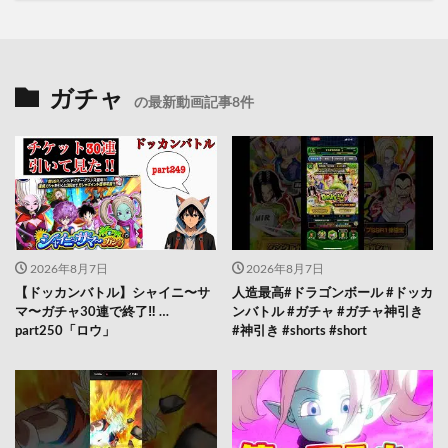
ガチャ
の最新動画記事8件
2026年8月7日
2026年8月7日
【ドッカンバトル】シャイニ〜サ
人造最高#ドラゴンボール #ドッカ
マ〜ガチャ30連で終了‼︎ …
ンバトル #ガチャ #ガチャ神引き
part250「ロウ」
#神引き #shorts #short