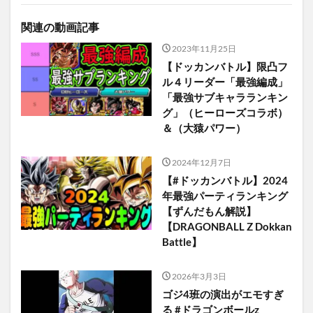
関連の動画記事
2023年11月25日
【ドッカンバトル】限凸フ
ル４リーダー「最強編成」
「最強サブキャラランキン
グ」（ヒーローズコラボ）
＆（大猿パワー）
2024年12月7日
【#ドッカンバトル】2024
年最強パーティランキング
【ずんだもん解説】
【DRAGONBALL Z Dokkan
Battle】
2026年3月3日
ゴジ4班の演出がエモすぎ
る #ドラゴンボールz