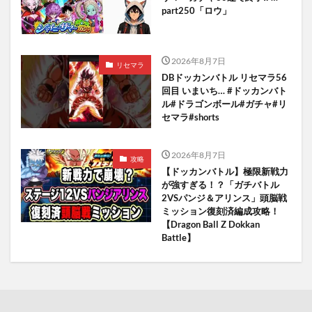
part250「ロウ」
2026年8月7日
リセマラ
DBドッカンバトル リセマラ56
回目 いまいち… #ドッカンバト
ル#ドラゴンボール#ガチャ#リ
セマラ#shorts
2026年8月7日
攻略
【ドッカンバトル】極限新戦力
が強すぎる！？「ガチバトル
2VSパンジ＆アリンス」頭脳戦
ミッション復刻済編成攻略！
【Dragon Ball Z Dokkan
Battle】