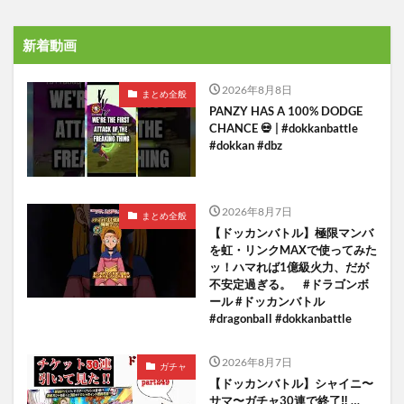
新着動画
2026年8月8日
まとめ全般
PANZY HAS A 100% DODGE
CHANCE 💀 | #dokkanbattle
#dokkan #dbz
2026年8月7日
まとめ全般
【ドッカンバトル】極限マンバ
を虹・リンクMAXで使ってみた
ッ！ハマれば1億級火力、だが
不安定過ぎる。 #ドラゴンボ
ール #ドッカンバトル
#dragonball #dokkanbattle
2026年8月7日
ガチャ
【ドッカンバトル】シャイニ〜
サマ〜ガチャ30連で終了‼︎ …