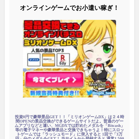
オンラインゲームでお小遣い稼ぎ！
投資0円で豪華景品GET！！「ミリオンゲームDX」は２４時
間OPENの景品交換ができるゲームサイトだよ。普通のゲー
ムアプリなどと違い、MGDXでは貯めたメダルを「Bitcash」
等の電子マネーや豪華景品と交換できちゃうよ！特にスロッ
トゲームでは「ラッシュモード」に突入すると 1回で「3万
円」分のメダルをGET！ 当サイトから登録すると 通常1,500