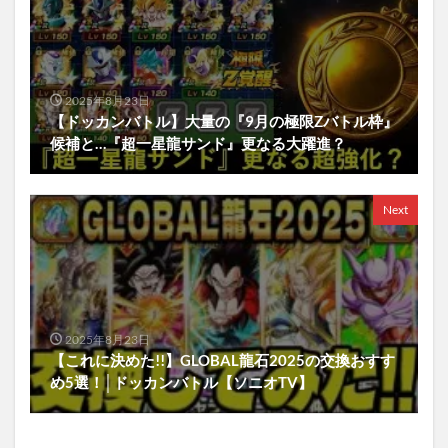
2025年8月23日
【ドッカンバトル】大量の『9月の極限Zバトル枠』
候補と…『超一星龍サンド』更なる大躍進？
Next
2025年8月23日
【これに決めた!!】GLOBAL龍石2025の交換おすす
め5選！│ドッカンバトル【ソニオTV】