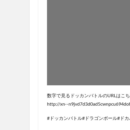
数字で見るドッカンバトルのURLはこち
http://xn--n9jvd7d3d0ad5cwnpcu694do
#ドッカンバトル#ドラゴンボール#ドカ