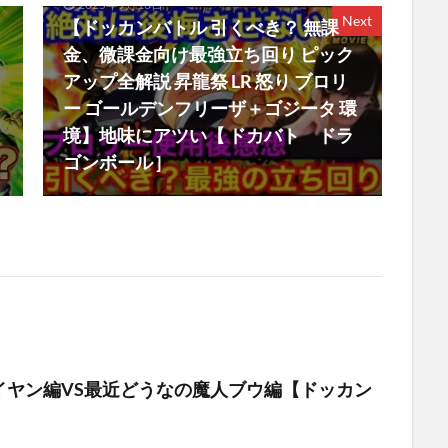
2025年9月13日
Next
【ドッカンバトル 引くべき？ 無課
金、微課金向け最強立ち回り ピック
アップ全解説 昇龍祭 LR 怒り ブロリ
ー ゴールデンフリーザ＋ゴジータ 環
境】地味にアツい【 ドカバト ドラ
ゴンボール ]
イヤン編VS最近どうなの魔人ブウ編【ドッカン