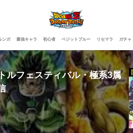
ルンガ
最強キャラ
初心者
ベジットブルー
リセマラ
ガチャ
トルフェスティバル・極系3属
信