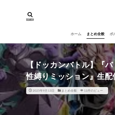
ホーム
まとめ全般
ポ
【ドッカンバトル】『バ
性縛りミッション』生配
2025年9月13日
まとめ全般
11件のビュー