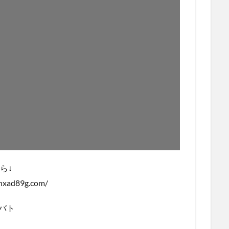
ら↓
hxad89g.com/
バト