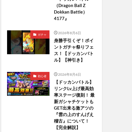
（Dragon Ball Z
Dokkan Battle）
4177』
2026年8月6日
ガチャ
身勝手引くぞ！ポイ
ントガチャ祭りフェ
ス！【ドッカンバト
ル】【神引き】
2026年8月6日
初心者
【ドッカンバトル】
リンクLv上げ最高効
率ステージ復刻！ 最
新ガシャチケットも
GET出来る激アツの
『雲の上のすんげえ
稽古』について！
【完全解説】