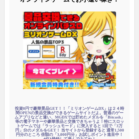
投資0円で豪華景品GET！！「ミリオンゲームDX」は２４時
間OPENの景品交換ができるゲームサイトだよ。普通のゲー
ムアプリなどと違い、MGDXでは貯めたメダルを「Bitcash」
等の電子マネーや豪華景品と交換できちゃうよ！特にスロッ
トゲームでは「ラッシュモード」に突入すると 1回で「3万
円」分のメダルをGET！ 当サイトから登録すると 通常1,500
円分のところ 倍額の「3,000円分」お試しポイント進呈中！
ぜひ登録して遊んでみてね！