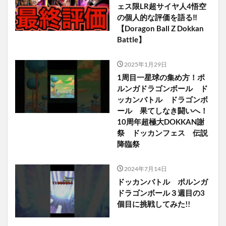
ェス限LR超サイヤ人4悟空
の個人的な評価を語る‼︎
【Doragon Ball Z Dokkan
Battle】
2025年1月29日
1周目一星球の集め方！ポ
ルンガドラゴンボール ド
ッカンバトル ドラゴンボ
ール 果てしなき闘いへ！
10周年超極大DOKKAN謝
祭 ドッカンフェス 伝説
降臨祭
2024年7月14日
ドッカンバトル ポルンガ
ドラゴンボール３週目の3
個目に挑戦してみた!!