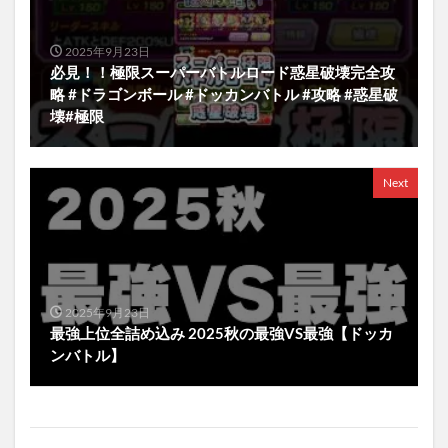
2025年9月23日
必見！！極限スーパーバトルロード惑星破壊完全攻
略 #ドラゴンボール #ドッカンバトル #攻略 #惑星破
壊#極限
Next
2025年9月23日
最強上位全詰め込み 2025秋の最強VS最強【ドッカ
ンバトル】