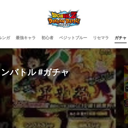
ルンガ
最強キャラ
初心者
ベジットブルー
リセマラ
ガチャ
カンバトル #ガチャ