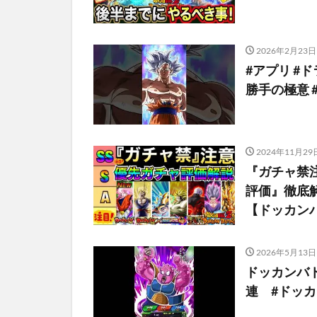
2026年2月23日
#アプリ #ド
勝手の極意 
2024年11月29
『ガチャ禁
評価』徹底
【ドッカン
2026年5月13日
ドッカンバト
連 #ドッ