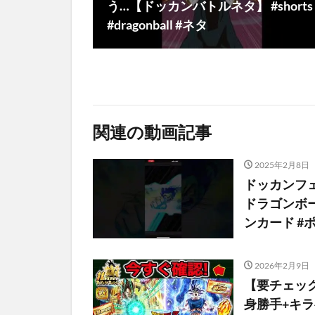
う…【ドッカンバトルネタ】 #shorts
#dragonball #ネタ
関連の動画記事
2025年2月8日
ドッカンフェ
ドラゴンボール
ンカード #ポ
2026年2月9日
【要チェッ
身勝手+キ