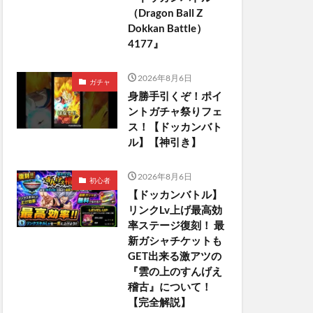
（Dragon Ball Z
Dokkan Battle）
4177』
2026年8月6日
ガチャ
身勝手引くぞ！ポイ
ントガチャ祭りフェ
ス！【ドッカンバト
ル】【神引き】
2026年8月6日
初心者
【ドッカンバトル】
リンクLv上げ最高効
率ステージ復刻！ 最
新ガシャチケットも
GET出来る激アツの
『雲の上のすんげえ
稽古』について！
【完全解説】