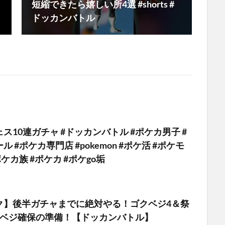
短縮できたら嬉しい所4選 #shorts #
ドッカンバトル
ス10連ガチャ #ドッカンバトル #ポケカ男子 #
 #ポケカ専門店 #pokemon #ポケ活 #ポケモ
ケカ族 #ポケカ #ポケgo垢
ク】後半ガチャまでに絶対やる！ゴクベジ4＆祭
ラベジ確保の準備！【ドッカンバトル】