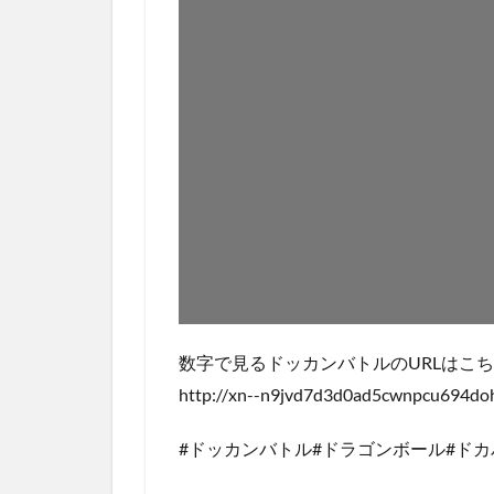
数字で見るドッカンバトルのURLはこち
http://xn--n9jvd7d3d0ad5cwnpcu694do
#ドッカンバトル#ドラゴンボール#ドカ