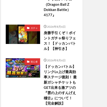
（Dragon Ball Z
Dokkan Battle）
4177』
2026年8月6日
ガチャ
身勝手引くぞ！ポイ
ントガチャ祭りフェ
ス！【ドッカンバト
ル】【神引き】
2026年8月6日
初心者
【ドッカンバトル】
リンクLv上げ最高効
率ステージ復刻！ 最
新ガシャチケットも
GET出来る激アツの
『雲の上のすんげえ
稽古』について！
【完全解説】