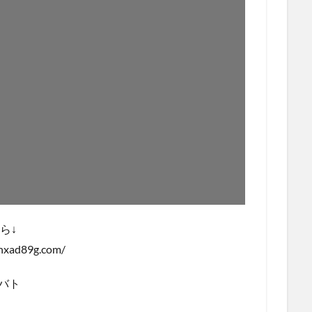
ら↓
hxad89g.com/
バト