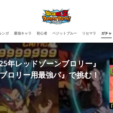
ルンガ
最強キャラ
初心者
ベジットブルー
リセマラ
ガチャ
25年レッドゾーンブロリー』
ンブロリー用最強パ』で挑む！