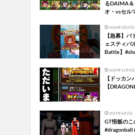
るDAIMA
オ・vsセル
2026年3月29日
【急募】バ
ェスティバル】
Battle】#s
2024年12月4日
【ドッカン
【DRAGONBA
2025年6月2日
GT悟飯の
#dragonb