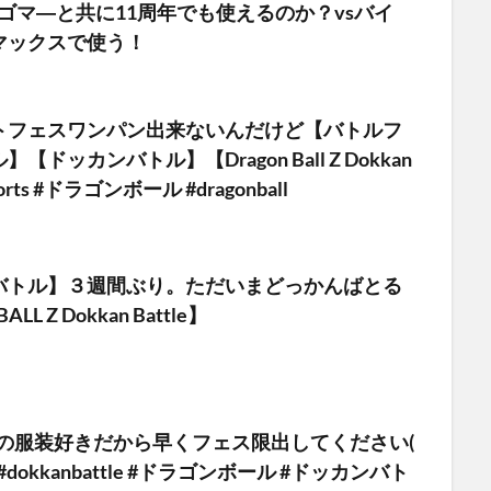
＆ゴマ―と共に11周年でも使えるのか？vsバイ
マックスで使う！
トフェスワンパン出来ないんだけど【バトルフ
【ドッカンバトル】【Dragon Ball Z Dokkan
horts #ドラゴンボール #dragonball
バトル】３週間ぶり。ただいまどっかんばとる
LL Z Dokkan Battle】
この服装好きだから早くフェス限出してください(
all #dokkanbattle #ドラゴンボール #ドッカンバト