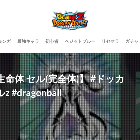
ルンガ
最強キャラ
初心者
ベジットブルー
リセマラ
ガチャ
体 セル(完全体)】 #ドッカ
dragonball