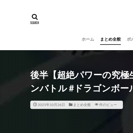
ホーム
まとめ全般
ポ
後半【超絶パワーの究極生命
ンバトル #ドラゴンボールz #
2025年10月26日
まとめ全般
件のビュー