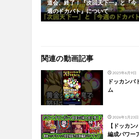
道会、終了！『次回天下一』と『今
週のドカバト』について
関連の動画記事
2025年6月9日
ドッカンバト
ム
2026年1月23日
【ドッカン
編成パワー