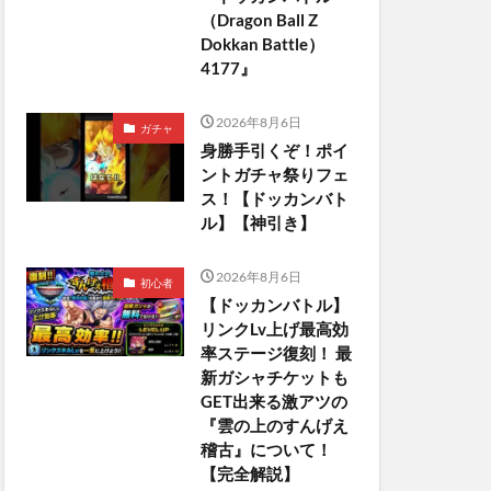
（Dragon Ball Z
Dokkan Battle）
4177』
2026年8月6日
ガチャ
身勝手引くぞ！ポイ
ントガチャ祭りフェ
ス！【ドッカンバト
ル】【神引き】
2026年8月6日
初心者
【ドッカンバトル】
リンクLv上げ最高効
率ステージ復刻！ 最
新ガシャチケットも
GET出来る激アツの
『雲の上のすんげえ
稽古』について！
【完全解説】