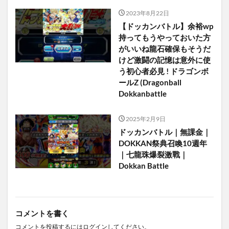
2023年8月22日
【ドッカンバトル】余裕wp
持ってもうやっておいた方
がいいね龍石確保もそうだ
けど激闘の記憶は意外に使
う初心者必見 ! ドラゴンボ
ールZ (Dragonball
Dokkanbattle
2025年2月9日
ドッカンバトル｜無課金｜
DOKKAN祭典召喚10週年
｜七龍珠爆裂激戰｜
Dokkan Battle
コメントを書く
コメントを投稿するには
ログイン
してください。