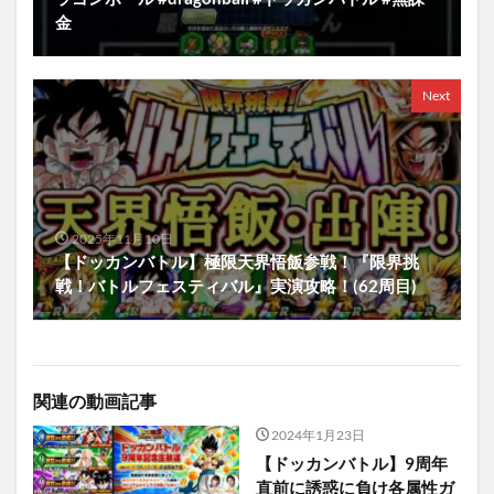
金
Next
2025年11月10日
【ドッカンバトル】極限天界悟飯参戦！『限界挑
戦！バトルフェスティバル』実演攻略！(62周目)
関連の動画記事
2024年1月23日
【ドッカンバトル】9周年
直前に誘惑に負け各属性ガ