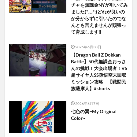
チャを無課金NYが引いてみ
ました(⁠*⁠﹏⁠*⁠;⁠)どれが良いの
か分からずに引いたのでな
んとも言えませんが頑張っ
て育成します‼️
2025年6月30日
【Dragon Ball Z Dokkan
Battle】50代無課金おっさ
んの挑戦！大会出場者！VS
超サイヤ人SS孫悟空未回収
ミッション攻略 【戦闘民
族薩摩人】#shorts
2026年6月7日
七色の翼~My Original
Color~