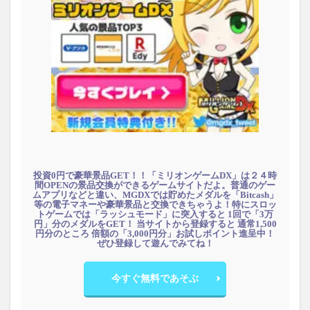
投資0円で豪華景品GET！！「ミリオンゲームDX」は２４時
間OPENの景品交換ができるゲームサイトだよ。普通のゲー
ムアプリなどと違い、MGDXでは貯めたメダルを「Bitcash」
等の電子マネーや豪華景品と交換できちゃうよ！特にスロッ
トゲームでは「ラッシュモード」に突入すると 1回で「3万
円」分のメダルをGET！ 当サイトから登録すると 通常1,500
円分のところ 倍額の「3,000円分」お試しポイント進呈中！
ぜひ登録して遊んでみてね！
今すぐ無料であそぶ