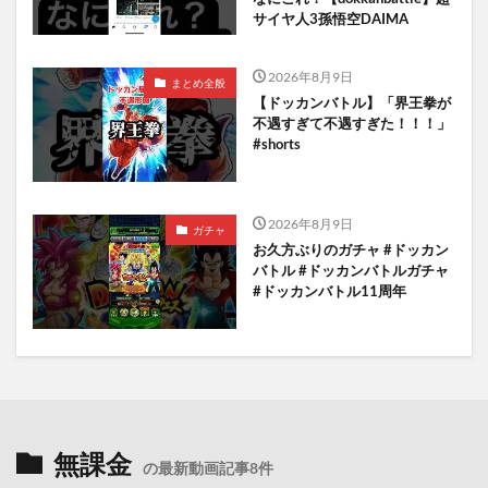
サイヤ人3孫悟空DAIMA
2026年8月9日
まとめ全般
【ドッカンバトル】「界王拳が
不遇すぎて不遇すぎた！！！」
#shorts
2026年8月9日
ガチャ
お久方ぶりのガチャ #ドッカン
バトル #ドッカンバトルガチャ
#ドッカンバトル11周年
無課金
の最新動画記事8件