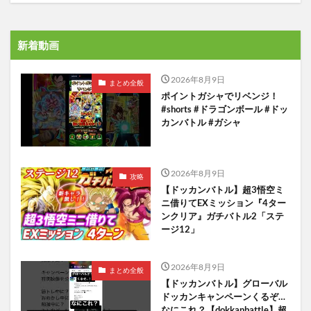
新着動画
2026年8月9日
まとめ全般
ポイントガシャでリベンジ！
#shorts #ドラゴンボール #ドッ
カンバトル #ガシャ
2026年8月9日
攻略
【ドッカンバトル】超3悟空ミ
ニ借りてEXミッション『4ター
ンクリア』ガチバトル2「ステ
ージ12」
2026年8月9日
まとめ全般
【ドッカンバトル】グローバル
ドッカンキャンペーンくるぞ…
なにこれ？【dokkanbattle】超