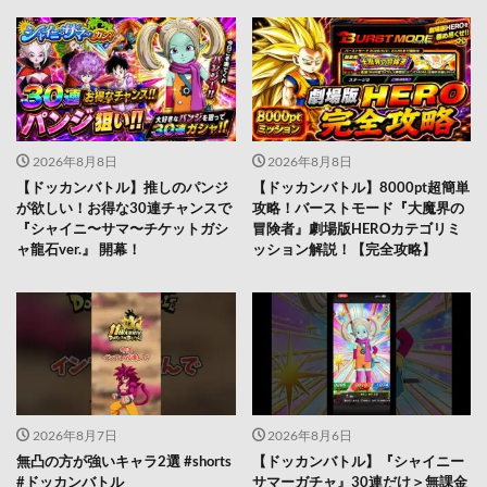
2026年8月8日
2026年8月8日
【ドッカンバトル】推しのパンジ
【ドッカンバトル】8000pt超簡単
が欲しい！お得な30連チャンスで
攻略！バーストモード『大魔界の
『シャイニ〜サマ〜チケットガシ
冒険者』劇場版HEROカテゴリミ
ャ龍石ver.』 開幕！
ッション解説！【完全攻略】
2026年8月7日
2026年8月6日
無凸の方が強いキャラ2選 #shorts
【ドッカンバトル】『シャイニー
#ドッカンバトル
サマーガチャ』30連だけ＞無課金