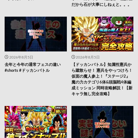
だから石が大事にしねぇと。。。
2026年8月5日
2026年8月5日
去年と今年の通常フェスの違い
【ドッカンバトル】知属性憲兵か
#shorts #ドッカンバトル
ら蹴散らせ！ 憲兵をやっつけろ！
仮面の魔人参上！『ステージ2』
魔の力カテゴリ6体&頭脳戦4体編
成ミッション 同時攻略解説！【新
キャラ無し完全攻略】