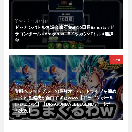
2025年11月11日
ドッカンバトル無課金龍石集め16日目#shorts #ド
ラゴンボール #dragonball #ドッカンバトル #無課
金
Next
2025年11月11日
覚醒ベジットブルーの最強オーバードライブを溜め
まくれる編成が面白すぎたwww【ドラゴンボール
レジェンズ】【DRAGONBALL LEGENDS】【ゲー
ム実況】