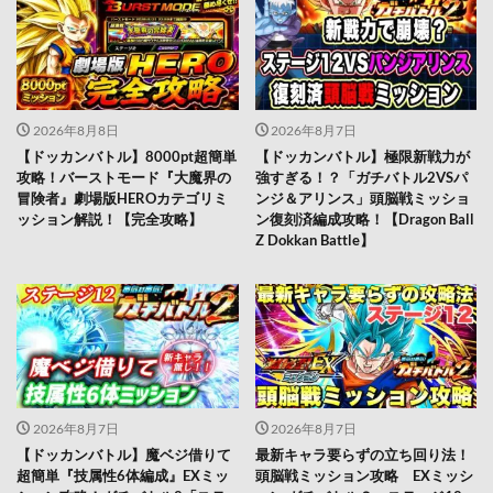
2026年8月8日
2026年8月7日
【ドッカンバトル】8000pt超簡単
【ドッカンバトル】極限新戦力が
攻略！バーストモード『大魔界の
強すぎる！？「ガチバトル2VSパ
冒険者』劇場版HEROカテゴリミ
ンジ＆アリンス」頭脳戦ミッショ
ッション解説！【完全攻略】
ン復刻済編成攻略！【Dragon Ball
Z Dokkan Battle】
2026年8月7日
2026年8月7日
【ドッカンバトル】魔ベジ借りて
最新キャラ要らずの立ち回り法！
超簡単『技属性6体編成』EXミッ
頭脳戦ミッション攻略 EXミッシ