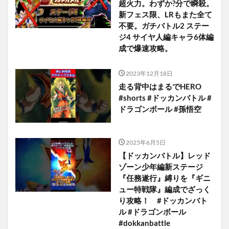
超火力。わずか?分で瞬殺。
新フェス限、LRもまた全て
不要。ガチバトル2 ステー
ジ4 サイヤ人編キャラ6体編
成で爆速攻略。
2023年12月18日
走る背中はまるでHERO
#shorts #ドッカンバトル #
ドラゴンボール #孫悟空
2025年6月5日
【ドッカンバトル】レッド
ゾーン少年編新ステージ
『任務遂行』縛りを『ギニ
ュー特戦隊』編成でざっく
り攻略！ #ドッカンバト
ル #ドラゴンボール
#dokkanbattle