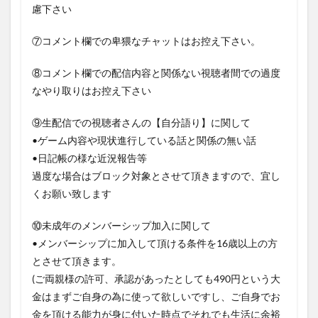
慮下さい
⑦コメント欄での卑猥なチャットはお控え下さい。
⑧コメント欄での配信内容と関係ない視聴者間での過度
なやり取りはお控え下さい
⑨生配信での視聴者さんの【自分語り】に関して
•ゲーム内容や現状進行している話と関係の無い話
•日記帳の様な近況報告等
過度な場合はブロック対象とさせて頂きますので、宜し
くお願い致します
⑩未成年のメンバーシップ加入に関して
•メンバーシップに加入して頂ける条件を16歳以上の方
とさせて頂きます。
(ご両親様の許可、承認があったとしても490円という大
金はまずご自身の為に使って欲しいですし、ご自身でお
金を頂ける能力が身に付いた時点でそれでも生活に余裕