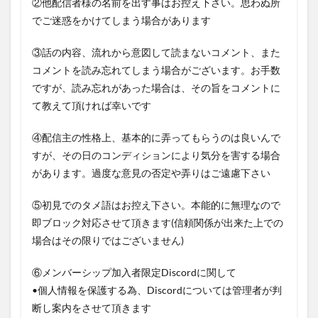
②他配信者様の名前を出す事はお控え下さい。思わぬ所
でご迷惑をかけてしまう場合があります
③話の内容、流れから意図して読まないコメント、また
コメントを読み忘れてしまう場合がございます。お手数
ですが、読み忘れがあった場合は、その旨をコメントに
て教えて頂ければ幸いです
④配信主の性格上、基本的に弄ってもらうのは良いんで
すが、その日のコンディションにより気分を害する場合
があります。過度な意見の否定や弄りはご遠慮下さい
⑤初見でのタメ語はお控え下さい。本能的に無理なので
即ブロック対応させて頂きます(信頼関係が出来た上での
場合はその限りではございません)
⑥メンバーシップ加入者限定Discordに関して
•個人情報を保護する為、Discordについては管理者が判
断し案内をさせて頂きます