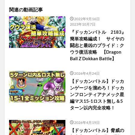
関連の動画記事
2022年9月16日
2023年10月7日
『ドッカンバトル 2183』
簡単攻略編成！ サイヤの
闘志と最凶のプライド：ク
ウラ復活攻略 【Dragon
Ball Z Dokkan Battle】
2026年4月24日
【ドッカンバトル】ドッカ
ンゲージを溜めろ！ドッカ
ンフロンティアナメック星
編マス15-1ロスト無し＆5
ターン以内完全攻略！
2026年4月19日
【ドッカンバトル】脅威の