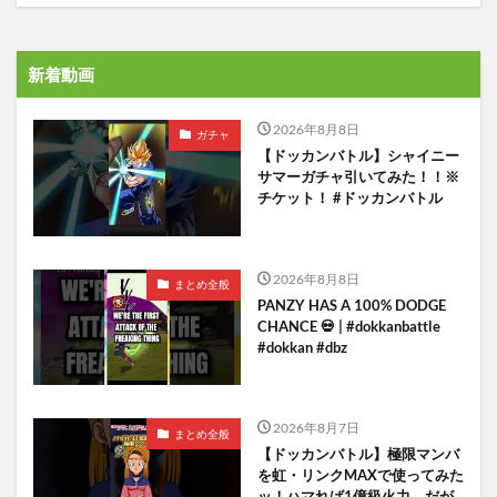
新着動画
2026年8月8日
ガチャ
【ドッカンバトル】シャイニー
サマーガチャ引いてみた！！※
チケット！ #ドッカンバトル
2026年8月8日
まとめ全般
PANZY HAS A 100% DODGE
CHANCE 💀 | #dokkanbattle
#dokkan #dbz
2026年8月7日
まとめ全般
【ドッカンバトル】極限マンバ
を虹・リンクMAXで使ってみた
ッ！ハマれば1億級火力、だが