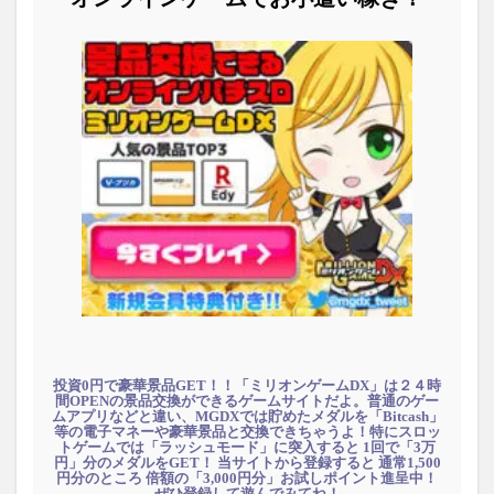
投資0円で豪華景品GET！！「ミリオンゲームDX」は２４時
間OPENの景品交換ができるゲームサイトだよ。普通のゲー
ムアプリなどと違い、MGDXでは貯めたメダルを「Bitcash」
等の電子マネーや豪華景品と交換できちゃうよ！特にスロッ
トゲームでは「ラッシュモード」に突入すると 1回で「3万
円」分のメダルをGET！ 当サイトから登録すると 通常1,500
円分のところ 倍額の「3,000円分」お試しポイント進呈中！
ぜひ登録して遊んでみてね！