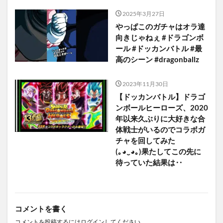
2025年3月27日
やっぱこのガチャはオラ達
向きじゃねぇ #ドラゴンボ
ール #ドッカンバトル #最
高のシーン #dragonballz
2023年11月30日
【ドッカンバトル】ドラゴ
ンボールヒーローズ、2020
年以来久ぶりに大好きな合
体戦士がいるのでコラボガ
チャを回してみた
(⁠｡⁠◕⁠‿⁠◕⁠｡⁠)⁠果たしてこの先に
待っていた結果は‥
コメントを書く
コメントを投稿するには
ログイン
してください。