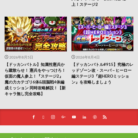
上！ステージ2
2026年8月5日
2026年8月4日
【ドッカンバトル】知属性憲兵か
【ドッカンバトル#915】究極のレ
ら蹴散らせ！ 憲兵をやっつけろ！
ッドゾーン改・スーパ－ヒーロー
仮面の魔人参上！『ステージ2』
編ステージ3『超HEROミッショ
魔の力カテゴリ6体&頭脳戦4体編
ン』を攻略しましょう
成ミッション 同時攻略解説！【新
キャラ無し完全攻略】