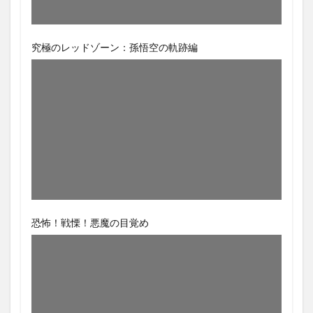
究極のレッドゾーン：孫悟空の軌跡編
恐怖！戦慄！悪魔の目覚め