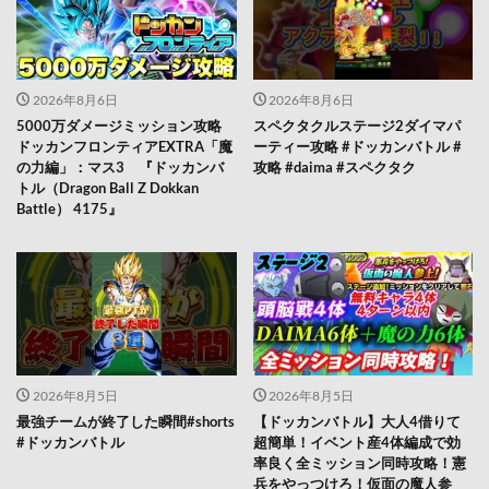
2026年8月6日
2026年8月6日
5000万ダメージミッション攻略
スペクタクルステージ2ダイマパ
ドッカンフロンティアEXTRA「魔
ーティー攻略 #ドッカンバトル #
の力編」：マス3 『ドッカンバ
攻略 #daima #スペクタク
トル（Dragon Ball Z Dokkan
Battle） 4175』
2026年8月5日
2026年8月5日
最強チームが終了した瞬間#shorts
【ドッカンバトル】大人4借りて
#ドッカンバトル
超簡単！イベント産4体編成で効
率良く全ミッション同時攻略！憲
兵をやっつけろ！仮面の魔人参