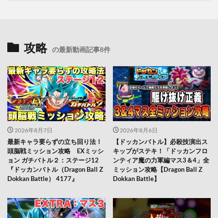
攻略
の最新動画記事8件
2026年8月7日
2026年8月6日
最新キャラ要らずの立ち回り法！
【ドッカンバトル】必殺技演出ス
頭脳戦ミッション攻略 EXミッシ
キップがステキ！「ドッカンフロ
ョン ガチバトル２：ステージ12
ンティア魔の力軍編マス3＆4」全
『ドッカンバトル（Dragon Ball Z
ミッション攻略【Dragon Ball Z
Dokkan Battle） 4177』
Dokkan Battle】