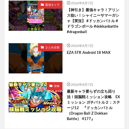
2026年8月7日
最強キャラ
【神引き】最強キャラ！アリン
ス狙い！シャイニーサマーガシ
ャ【実況】 #ドッカンバトル #
ドラゴンボール #dokkanbattle
#dragonball
2026年8月7日
まとめ全般
EZA STR Android 18 MAX
2026年8月7日
攻略
最新キャラ要らずの立ち回り
法！頭脳戦ミッション攻略 EX
ミッション ガチバトル２：ステ
ージ12 『ドッカンバトル
（Dragon Ball Z Dokkan
Battle） 4177』