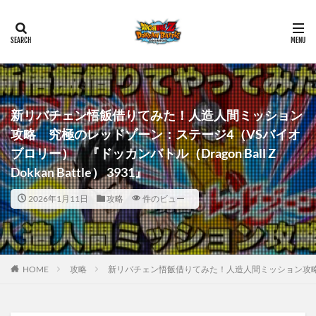
新リバチェン悟飯借りてみた！人造人間ミッション
攻略 究極のレッドゾーン：ステージ4（VSバイオ
ブロリー） 『ドッカンバトル（Dragon Ball Z
Dokkan Battle） 3931』
2026年1月11日
攻略
件のビュー
HOME
攻略
新リバチェン悟飯借りてみた！人造人間ミッション攻略 究極のレ