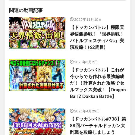
関連の動画記事
2025年11月10日
【ドッカンバトル】極限天
界悟飯参戦！『限界挑戦！
バトルフェスティバル』実
演攻略！(62周目)
2023年3月2日
【ドッカンバトル】これが
今からでも作れる最強編成
だ！！計算された攻略でセ
ルマックス突破！【Dragon
Ball Z Dokkan Battle】
2025年4月29日
【ドッカンバトル#738】第
88回バーチャルドッカン大
乱戦を攻略しましょう