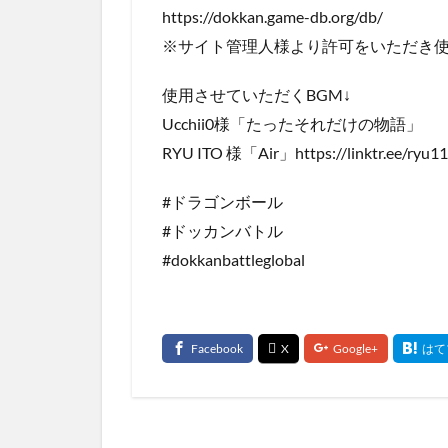
https://dokkan.game-db.org/db/
※サイト管理人様より許可をいただき
使用させていただくBGM↓
Ucchii0様「たったそれだけの物語」
RYU ITO 様「Air」https://linktr.ee/ryu1
#ドラゴンボール
#ドッカンバトル
#dokkanbattleglobal