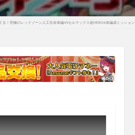
る！究極のレッドゾーン人工生命体編VSセルマックス超HERO6体編成ミッショ