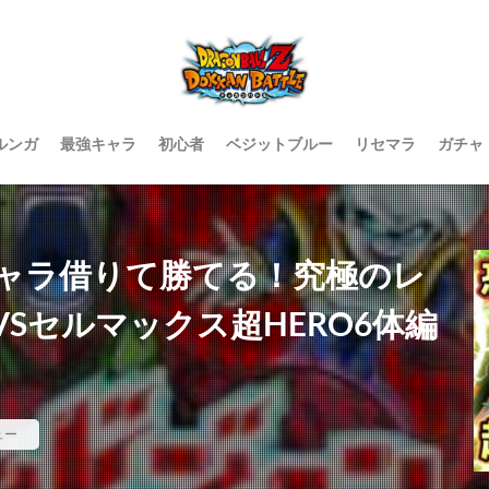
ルンガ
最強キャラ
初心者
ベジットブルー
リセマラ
ガチャ
ャラ借りて勝てる！究極のレ
Sセルマックス超HERO6体編
ュー