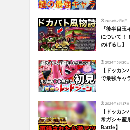
2024年2月8日
『後半目玉キ
について！
のげるし】
2024年5月20日
【ドッカンバ
で最強キャ
2024年6月17日
【ドッカン
常ガシャ産最強
Battle】