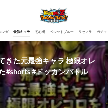
ルンガ
最強キャラ
初心者
ベジットブルー
リセマラ
ガチャ
てきた元最強キャラ 極限オレ
shorts #ドッカンバトル