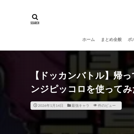
ホーム
まとめ全般
ポ
【ドッカンバトル】帰っ
ンジピッコロを使ってみた#
2026年1月14日
最強キャラ
件のビュー