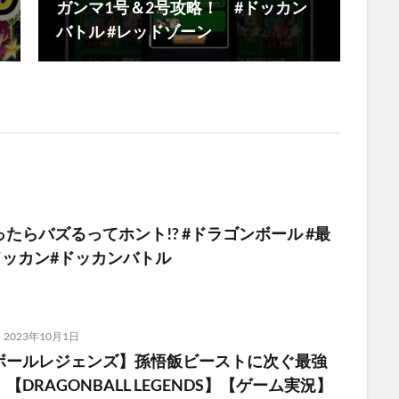
ガンマ1号＆2号攻略！ #ドッカン
バトル #レッドゾーン
たらバズるってホント!? #ドラゴンボール #最
ドッカン#ドッカンバトル
2023年10月1日
ボールレジェンズ】孫悟飯ビーストに次ぐ最強
DRAGONBALL LEGENDS】【ゲーム実況】