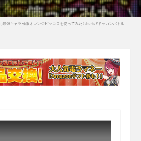
強キャラ 極限オレンジピッコロを使ってみた#shorts #ドッカンバトル