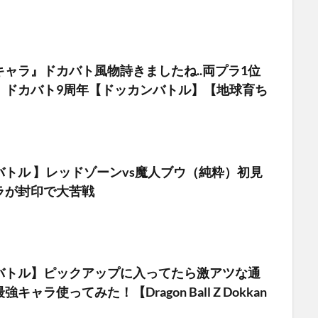
ャラ』ドカバト風物詩きましたね..両プラ1位
！ドカバト9周年【ドッカンバトル】【地球育ち
トル 】レッドゾーンvs魔人ブウ（純粋）初見
ラが封印で大苦戦
バトル】ピックアップに入ってたら激アツな通
キャラ使ってみた！【Dragon Ball Z Dokkan