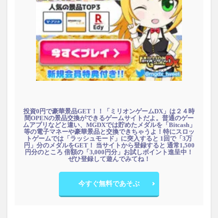
投資0円で豪華景品GET！！「ミリオンゲームDX」は２４時
間OPENの景品交換ができるゲームサイトだよ。普通のゲー
ムアプリなどと違い、MGDXでは貯めたメダルを「Bitcash」
等の電子マネーや豪華景品と交換できちゃうよ！特にスロッ
トゲームでは「ラッシュモード」に突入すると 1回で「3万
円」分のメダルをGET！ 当サイトから登録すると 通常1,500
円分のところ 倍額の「3,000円分」お試しポイント進呈中！
ぜひ登録して遊んでみてね！
今すぐ無料であそぶ