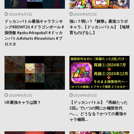
2026年8月5日
2026年8月2日
ドッカンバトル最強キャラランキ
強い？弱い？『解禁』最強コラボ
ング#BSWF26 #ドラゴンボール #
キャラ..【ドッカンバトル】【地球
孫悟飯 #goku #dragoball #ドッカ
育ちのげるし】
ンバトル#shorts #brawlstars #ブ
ロスタ
2026年8月2日
2026年8月1日
UR最強キャラは誰？
【ドッカンバトル】『再録たった
2回』でいつの間にか極限世代
へ…。どうなる？かつての最強キ
ャラ極限…