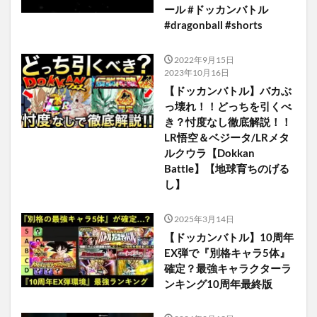
ール #ドッカンバトル
#dragonball #shorts
2022年9月15日
2023年10月16日
【ドッカンバトル】バカぶ
っ壊れ！！どっちを引くべ
き？忖度なし徹底解説！！
LR悟空＆ベジータ/LRメタ
ルクウラ【Dokkan
Battle】【地球育ちのげる
し】
2025年3月14日
【ドッカンバトル】10周年
EX弾で『別格キャラ5体』
確定？最強キャラクターラ
ンキング10周年最終版