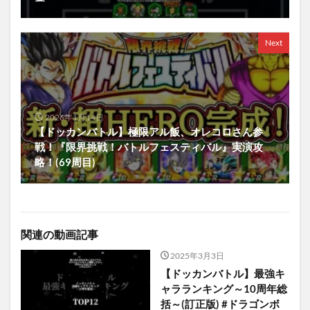
Next
2026年1月14日
【ドッカンバトル】極限アル飯、オレコロさん参
戦！『限界挑戦！バトルフェスティバル』実演攻
略！(69周目)
関連の動画記事
2025年3月3日
【ドッカンバトル】最強キ
ャラランキング～10周年総
括～(訂正版) #ドラゴンボ