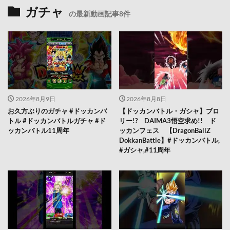
ガチャ
の最新動画記事8件
2026年8月9日
2026年8月8日
お久方ぶりのガチャ #ドッカンバ
【ドッカンバトル・ガシャ】ブロ
トル #ドッカンバトルガチャ #ド
リー!? DAIMA3悟空求め!! ド
ッカンバトル11周年
ッカンフェス 【DragonBallZ
DokkanBattle】#ドッカンバトル,
#ガシャ,#11周年