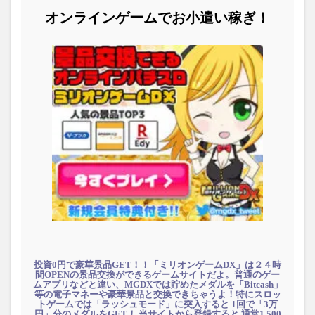
オンラインゲームでお小遣い稼ぎ！
投資0円で豪華景品GET！！「ミリオンゲームDX」は２４時
間OPENの景品交換ができるゲームサイトだよ。普通のゲー
ムアプリなどと違い、MGDXでは貯めたメダルを「Bitcash」
等の電子マネーや豪華景品と交換できちゃうよ！特にスロッ
トゲームでは「ラッシュモード」に突入すると 1回で「3万
円」分のメダルをGET！ 当サイトから登録すると 通常1,500