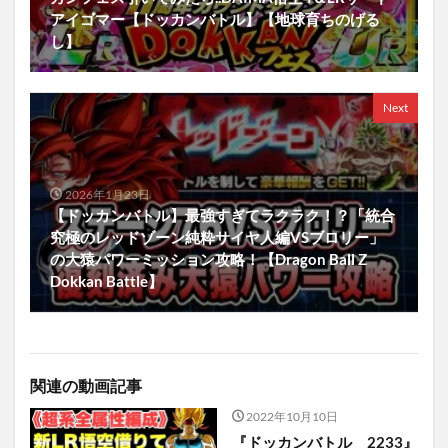
アイゴマー【ドッカンバトル】【地球育ちのげる
し】
Next
2026年1月23日
【ドッカンバトル】最強すぎてラクラク！？「統合
究極のレッドゾーン純粋サイヤ人編VSブロリー」
の大猿パワーミッション攻略！【Dragon Ball Z
Dokkan Battle】
関連の動画記事
2022年10月10日
『ドッカンバトル 2233』