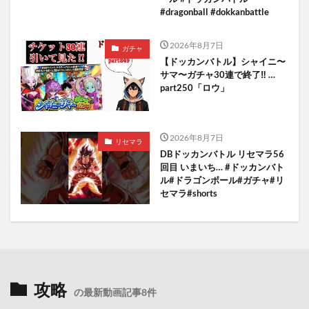
#dragonball #dokkanbattle
2026年8月7日
ガチャ
【ドッカンバトル】シャイニ〜
サマ〜ガチャ30連で終了‼︎ …
part250「ロウ」
2026年8月7日
リセマラ
DBドッカンバトル リセマラ56
回目 いまいち… #ドッカンバト
ル#ドラゴンボール#ガチャ#リ
セマラ#shorts
攻略
の最新動画記事8件