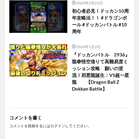
2025年2月21日
初心者必見！ドッカン10周
年攻略法！！ #ドラゴンボ
ール #ドッカンバトル #10
周年
2024年1月2日
『ドッカンバトル 2936』
龍拳悟空借りて高難易度ミ
ッション攻略 願いの逆
流！邪悪龍誕生：VS超一星
龍 【Dragon Ball Z
Dokkan Battle】
コメントを書く
コメントを投稿するには
ログイン
してください。