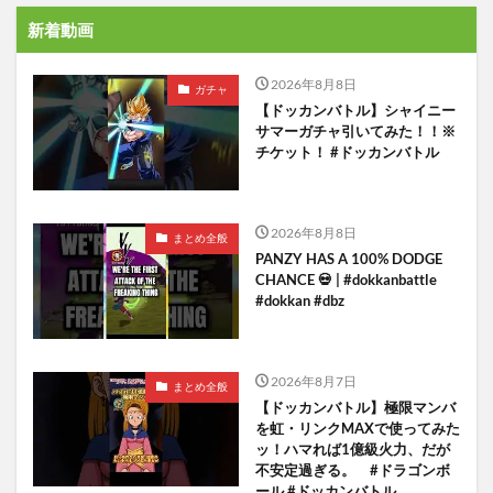
新着動画
2026年8月8日
ガチャ
【ドッカンバトル】シャイニー
サマーガチャ引いてみた！！※
チケット！ #ドッカンバトル
2026年8月8日
まとめ全般
PANZY HAS A 100% DODGE
CHANCE 💀 | #dokkanbattle
#dokkan #dbz
2026年8月7日
まとめ全般
【ドッカンバトル】極限マンバ
を虹・リンクMAXで使ってみた
ッ！ハマれば1億級火力、だが
不安定過ぎる。 #ドラゴンボ
ール #ドッカンバトル