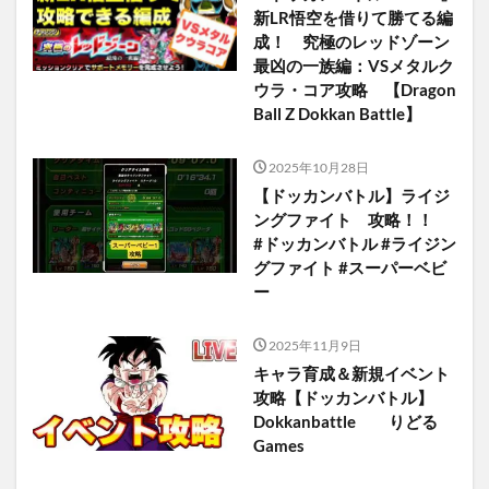
新LR悟空を借りて勝てる編
成！ 究極のレッドゾーン
最凶の一族編：VSメタルク
ウラ・コア攻略 【Dragon
Ball Z Dokkan Battle】
2025年10月28日
【ドッカンバトル】ライジ
ングファイト 攻略！！
#ドッカンバトル #ライジン
グファイト #スーパーベビ
ー
2025年11月9日
キャラ育成＆新規イベント
攻略【ドッカンバトル】
Dokkanbattle りどる
Games