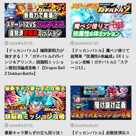
2026年8月7日
2026年8月7日
【ドッカンバトル】極限新戦力が
【ドッカンバトル】魔ベジ借りて
強すぎる！？「ガチバトル2VSパ
超簡単『技属性6体編成』EXミッ
ンジ＆アリンス」頭脳戦ミッショ
ション攻略！ガチバトル2「ステ
ン復刻済編成攻略！【Dragon Ball
ージ12」
Z Dokkan Battle】
2026年8月7日
2026年8月6日
最新キャラ要らずの立ち回り法！
【ドッカンバトル】必殺技演出ス