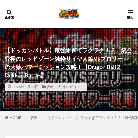
【ドッカンバトル】最強すぎてラクラク！？「統合
究極のレッドゾーン純粋サイヤ人編VSブロリー」
の大猿パワーミッション攻略！【Dragon Ball Z
Dokkan Battle】
2026年1月23日
攻略
件のビュー
HOME
攻略
【ドッカンバトル】最強すぎてラクラク！？「統合究極のレッド