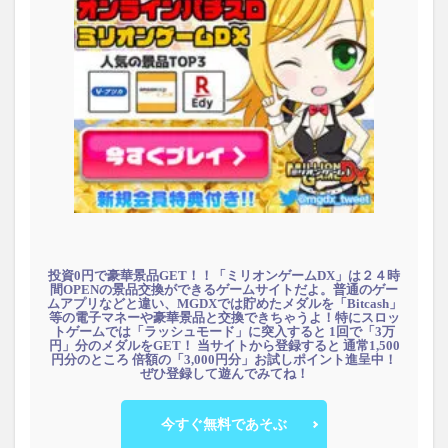
投資0円で豪華景品GET！！「ミリオンゲームDX」は２４時
間OPENの景品交換ができるゲームサイトだよ。普通のゲー
ムアプリなどと違い、MGDXでは貯めたメダルを「Bitcash」
等の電子マネーや豪華景品と交換できちゃうよ！特にスロッ
トゲームでは「ラッシュモード」に突入すると 1回で「3万
円」分のメダルをGET！ 当サイトから登録すると 通常1,500
円分のところ 倍額の「3,000円分」お試しポイント進呈中！
ぜひ登録して遊んでみてね！
今すぐ無料であそぶ