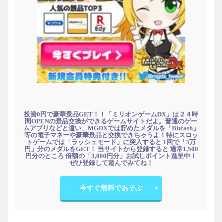
投資0円で豪華景品GET！！「ミリオンゲームDX」は２４時
間OPENの景品交換ができるゲームサイトだよ。普通のゲー
ムアプリなどと違い、MGDXでは貯めたメダルを「Bitcash」
等の電子マネーや豪華景品と交換できちゃうよ！特にスロッ
トゲームでは「ラッシュモード」に突入すると 1回で「3万
円」分のメダルをGET！ 当サイトから登録すると 通常1,500
円分のところ 倍額の「3,000円分」お試しポイント進呈中！
ぜひ登録して遊んでみてね！
今すぐ無料であそぶ