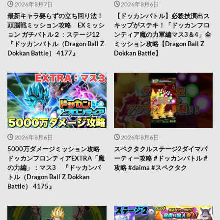
2026年8月7日
2026年8月6日
最新キャラ要らずの立ち回り法！
【ドッカンバトル】必殺技演出ス
頭脳戦ミッション攻略 EXミッシ
キップがステキ！「ドッカンフロ
ョン ガチバトル２：ステージ12
ンティア魔の力軍編マス3＆4」全
『ドッカンバトル（Dragon Ball Z
ミッション攻略【Dragon Ball Z
Dokkan Battle） 4177』
Dokkan Battle】
2026年8月6日
2026年8月6日
5000万ダメージミッション攻略
スペクタクルステージ2ダイマパ
ドッカンフロンティアEXTRA「魔
ーティー攻略 #ドッカンバトル #
の力編」：マス3 『ドッカンバ
攻略 #daima #スペクタク
トル（Dragon Ball Z Dokkan
Battle） 4175』