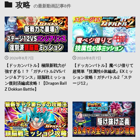
攻略
の最新動画記事8件
2026年8月7日
2026年8月7日
【ドッカンバトル】極限新戦力が
【ドッカンバトル】魔ベジ借りて
強すぎる！？「ガチバトル2VSパ
超簡単『技属性6体編成』EXミッ
ンジ＆アリンス」頭脳戦ミッショ
ション攻略！ガチバトル2「ステ
ン復刻済編成攻略！【Dragon Ball
ージ12」
Z Dokkan Battle】