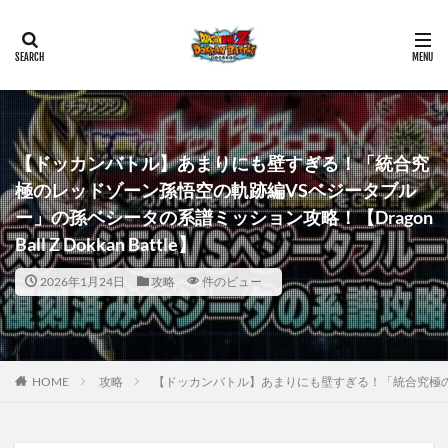
【ドッカンバトル】あまりにも壁すぎる！「統合究
極のレッドゾーン孫悟空の軌跡編VSベジータブル
ー」の孫ベシータの系譜ミッション攻略！【Dragon
Ball Z Dokkan Battle】
2026年1月24日
攻略
件のビュー
HOME
攻略
【ドッカンバトル】あまりにも壁すぎる！「統合究極のレッドゾ