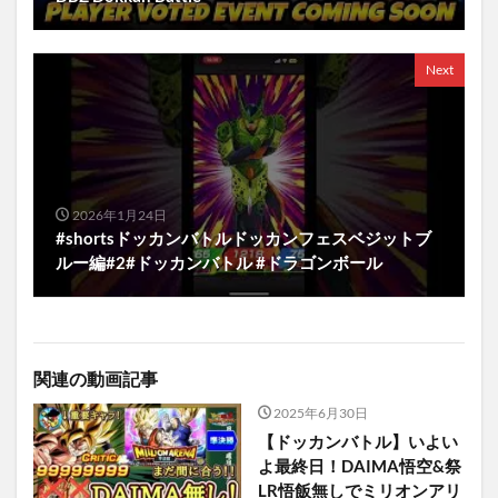
Next
2026年1月24日
#shortsドッカンバトルドッカンフェスベジットブ
ルー編#2#ドッカンバトル #ドラゴンボール
関連の動画記事
2025年6月30日
【ドッカンバトル】いよい
よ最終日！DAIMA悟空&祭
LR悟飯無しでミリオンアリ