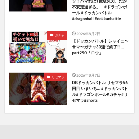
ッ！ハマれば1億級火力、だが
不安定過ぎる。 #ドラゴンボ
ール #ドッカンバトル
#dragonball #dokkanbattle
2026年8月7日
ガチャ
【ドッカンバトル】シャイニ〜
サマ〜ガチャ30連で終了‼︎ …
part250「ロウ」
2026年8月7日
リセマラ
DBドッカンバトル リセマラ56
回目 いまいち… #ドッカンバト
ル#ドラゴンボール#ガチャ#リ
セマラ#shorts