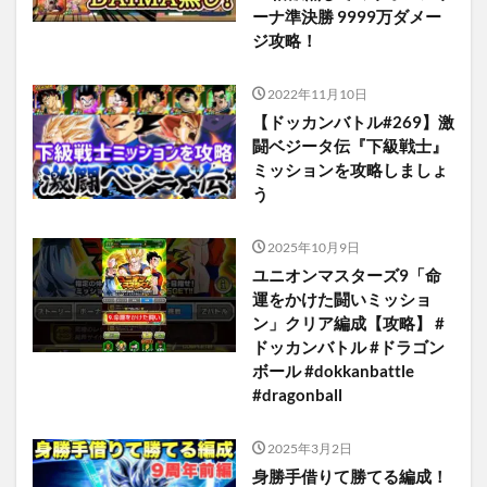
ーナ準決勝 9999万ダメー
ジ攻略！
2022年11月10日
【ドッカンバトル#269】激
闘ベジータ伝『下級戦士』
ミッションを攻略しましょ
う
2025年10月9日
ユニオンマスターズ9「命
運をかけた闘いミッショ
ン」クリア編成【攻略】 #
ドッカンバトル #ドラゴン
ボール #dokkanbattle
#dragonball
2025年3月2日
身勝手借りて勝てる編成！