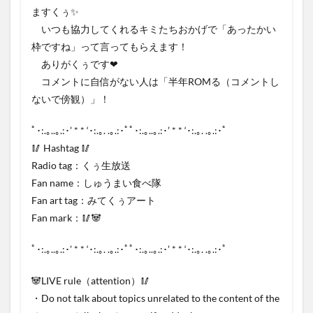
ますくぅ✨
いつも協力してくれるキミたちおかげで「あったかい
枠ですね」って言ってもらえます！
ありがくぅです❤
コメントに自信がない人は「半年ROMる（コメントし
ないで傍観）」！
ﾟ･:.｡..｡.:･’ * * ‘･:.｡. .｡.:･ﾟﾟ･:.｡..｡.:･’ * * ‘･:.｡. .｡.:･ﾟ
🥢 Hashtag 🥢
Radio tag：くぅ生放送
Fan name：しゅうまい食べ隊
Fan art tag：みてくぅアート
Fan mark：🥢🐼
ﾟ･:.｡..｡.:･’ * * ‘･:.｡. .｡.:･ﾟﾟ･:.｡..｡.:･’ * * ‘･:.｡. .｡.:･ﾟ
🐼LIVE rule（attention）🥢
・Do not talk about topics unrelated to the content of the