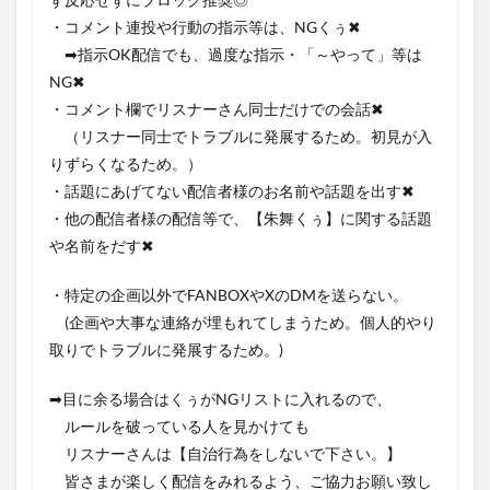
・コメント連投や行動の指示等は、NGくぅ✖
➡指示OK配信でも、過度な指示・「～やって」等は
NG✖
・コメント欄でリスナーさん同士だけでの会話✖
（リスナー同士でトラブルに発展するため。初見が入
りずらくなるため。）
・話題にあげてない配信者様のお名前や話題を出す✖
・他の配信者様の配信等で、【朱舞くぅ】に関する話題
や名前をだす✖
・特定の企画以外でFANBOXやXのDMを送らない。
(企画や大事な連絡が埋もれてしまうため。個人的やり
取りでトラブルに発展するため。)
➡目に余る場合はくぅがNGリストに入れるので、
ルールを破っている人を見かけても
リスナーさんは【自治行為をしないで下さい。】
皆さまが楽しく配信をみれるよう、ご協力お願い致し