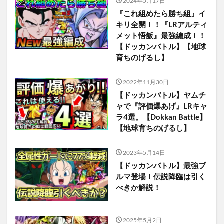
2024年5月17日
『これ組めたら勝ち組』イ
キリ全開！！『LRアルティ
メット悟飯』最強編成！！
【ドッカンバトル】【地球
育ちのげるし】
2022年11月30日
【ドッカンバトル】ヤムチ
ャで『評価爆あげ』LRキャ
ラ4選。【Dokkan Battle】
【地球育ちのげるし】
2023年5月14日
【ドッカンバトル】最強ブ
ルマ登場！伝説降臨は引く
べきか解説！
2025年5月2日