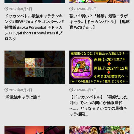
2026年8月5日
2026年8月2日
ドッカンバトル最強キャラランキ
強い？弱い？『解禁』最強コラボ
ング#BSWF26 #ドラゴンボール #
キャラ..【ドッカンバトル】【地球
孫悟飯 #goku #dragoball #ドッカ
育ちのげるし】
ンバトル#shorts #brawlstars #ブ
ロスタ
2026年8月2日
2026年8月1日
UR最強キャラは誰？
【ドッカンバトル】『再録たった
2回』でいつの間にか極限世代
へ…。どうなる？かつての最強キ
ャラ極限…