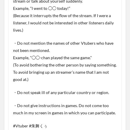
stream or talk about yourself suddenly.
Example, “I went to ◯◯ today!”
(Because it interrupts the flow of the stream. If I were a
listener, I would not be interested in other listeners daily
lives.)
・Do not mention the names of other Vtubers who have
not been mentioned.
Example, “◯◯-chan played the same game.”
(To avoid bothering the other person by saying something.
To avoid bringing up an streamer’s name that I am not
good at.)
・Do not speak ill of any particular country or region.
・Do not give instructions in games. Do not come too
much in my screen in games in which you can participate.
#Vtuber #朱舞くぅ