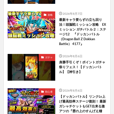
2026年8月7日
攻略
最新キャラ要らずの立ち回り
法！頭脳戦ミッション攻略 EX
ミッション ガチバトル２：ステ
ージ12 『ドッカンバトル
（Dragon Ball Z Dokkan
Battle） 4177』
2026年8月6日
ガチャ
身勝手引くぞ！ポイントガチャ
祭りフェス！【ドッカンバト
ル】【神引き】
2026年8月6日
初心者
【ドッカンバトル】リンクLv上
げ最高効率ステージ復刻！ 最新
ガシャチケットもGET出来る激
アツの『雲の上のすんげえ稽