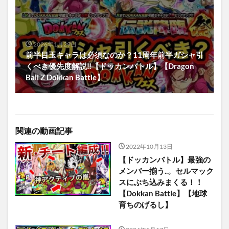
2026年1月29日
前半目玉キャラは必須なのか？11周年前半ガシャ引
くべき優先度解説‼︎【ドッカンバトル】【Dragon
Ball Z Dokkan Battle】
関連の動画記事
2022年10月13日
【ドッカンバトル】最強の
メンバー揃う..。セルマック
スにぶち込みまくる！！
【Dokkan Battle】【地球
育ちのげるし】