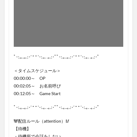
ﾟ･:.｡..｡.:･’ * * ‘･:.｡. .｡.:･ﾟﾟ･:.｡..｡.:･’ * * ‘･:.｡. .｡.:･ﾟ
＜タイムスケジュール＞
00:00:00～ OP
00:02:05～ お名前呼び
00:12:05～ Game Start
ﾟ･:.｡..｡.:･’ * * ‘･:.｡. .｡.:･ﾟﾟ･:.｡..｡.:･’ * * ‘･:.｡. .｡.:･ﾟ
🐼配信ルール（attention）🥢
【待機】
・待機所で会話をしない