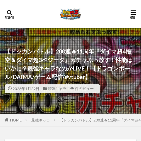
【ドッカンバトル】200連🔥11周年『ダイマ超4悟
空＆ダイマ超3ベジータ』ガチャぶっ放す！性能は
いかに？最強キャラなのかLIVE！【ドラゴンボー
ル/DAIMA/ゲーム配信/#vtuber】
2026年1月29日
最強キャラ
件のビュー
HOME
最強キャラ
【ドッカンバトル】200連🔥11周年『ダイマ超4