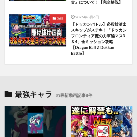
古』について！【完全解説】
2026年8月6日
攻略
【ドッカンバトル】必殺技演出
スキップがステキ！「ドッカン
フロンティア魔の力軍編マス3
＆4」全ミッション攻略
【Dragon Ball Z Dokkan
Battle】
最強キャラ
の最新動画記事8件