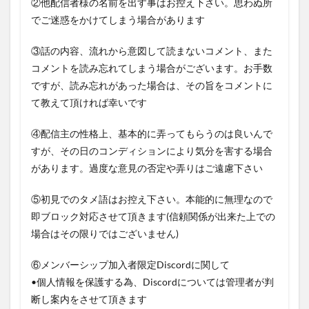
②他配信者様の名前を出す事はお控え下さい。思わぬ所
でご迷惑をかけてしまう場合があります
③話の内容、流れから意図して読まないコメント、また
コメントを読み忘れてしまう場合がございます。お手数
ですが、読み忘れがあった場合は、その旨をコメントに
て教えて頂ければ幸いです
④配信主の性格上、基本的に弄ってもらうのは良いんで
すが、その日のコンディションにより気分を害する場合
があります。過度な意見の否定や弄りはご遠慮下さい
⑤初見でのタメ語はお控え下さい。本能的に無理なので
即ブロック対応させて頂きます(信頼関係が出来た上での
場合はその限りではございません)
⑥メンバーシップ加入者限定Discordに関して
•個人情報を保護する為、Discordについては管理者が判
断し案内をさせて頂きます