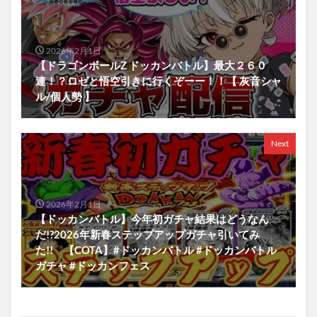
2026年2月1日
【ドラゴンボールZ ドッカンバトル】最大２６０
連！？ロゼと悟空引きに行くぞーー！！【 灰音シャ
ル/個人勢 】
Next
2026年2月1日
【ドッカンバトル】今年初ガチャ結果はどうなん
だ!?2026年新春ステップアップガチャ引いてみ
た!! 【COTA】#ドッカンバトル #ドッカンバトル
ガチャ #ドッカンフェス