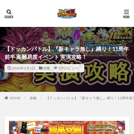
【ドッカンバトル】『新キャラ無し』縛り！11周年
前半 高難易度イベント 実演攻略！
2026年2月1日
攻略
1件のビュー
HOME
攻略
【ドッカンバトル】『新キャラ無し』縛り！11周年前半