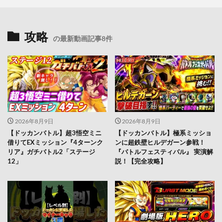
攻略
の最新動画記事8件
2026年8月9日
2026年8月9日
【ドッカンバトル】超3悟空ミニ
【ドッカンバトル】極系ミッショ
借りてEXミッション『4ターンク
ンに超鉄壁ヒルデガーン参戦！
リア』ガチバトル2「ステージ
『バトルフェスティバル』 実演解
12」
説！【完全攻略】