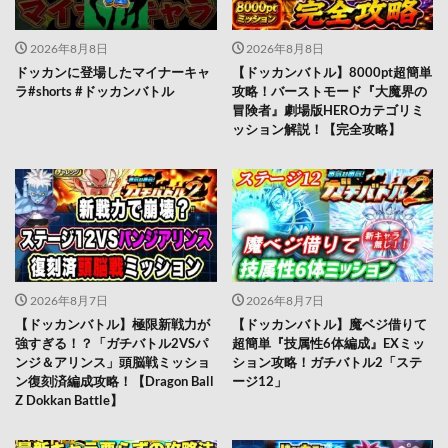
2026年8月8日
2026年8月8日
ドッカンに登場したマイナーキャ
【ドッカンバトル】8000pt超簡単
ラ#shorts #ドッカンバトル
攻略！バーストモード『大魔界の
冒険者』劇場版HEROカテゴリミ
ッション解説！【完全攻略】
2026年8月7日
2026年8月7日
【ドッカンバトル】極限新戦力が
【ドッカンバトル】魔ベジ借りて
強すぎる！？「ガチバトル2VSパ
超簡単『技属性6体編成』EXミッ
ンジ＆アリンス」頭脳戦ミッショ
ション攻略！ガチバトル2「ステ
ン復刻済編成攻略！【Dragon Ball
ージ12」
Z Dokkan Battle】