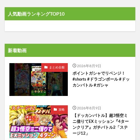
人気動画ランキングTOP10
新着動画
2026年8月9日
まとめ全般
ポイントガシャでリベンジ！
#shorts #ドラゴンボール #ドッ
カンバトル #ガシャ
2026年8月9日
攻略
【ドッカンバトル】超3悟空ミ
ニ借りてEXミッション『4ター
ンクリア』ガチバトル2「ステ
ージ12」