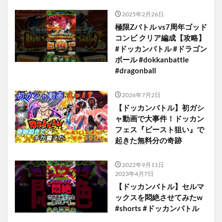
2025年2月26日
極限Zバトル vs7周年ゴッド
コンビ クリア編成【攻略】
#ドッカンバトル #ドラゴン
ボール #dokkanbattle
#dragonball
2026年7月2日
【ドッカンバトル】初ガシ
ャ動画で大事件！ドッカン
フェス『ビースト狙い』で
起きた無料分の奇跡
2022年9月11日
2023年4月7日
【ドッカンバトル】セルマ
ックスを悶絶させてみたw
#shorts #ドッカンバトル