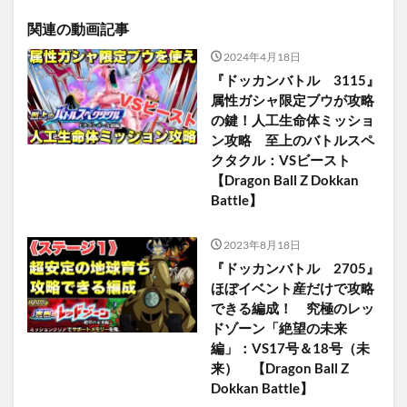
関連の動画記事
2024年4月18日
『ドッカンバトル 3115』
属性ガシャ限定ブウが攻略
の鍵！人工生命体ミッショ
ン攻略 至上のバトルスペ
クタクル：VSビースト
【Dragon Ball Z Dokkan
Battle】
2023年8月18日
『ドッカンバトル 2705』
ほぼイベント産だけで攻略
できる編成！ 究極のレッ
ドゾーン「絶望の未来
編」：VS17号＆18号（未
来） 【Dragon Ball Z
Dokkan Battle】